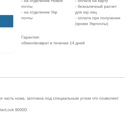
- на отделение Новой
- оплата на карту
почты
- безналичный расчет
- на отделение Укр
для юр.лиц
почты
- оплата при получении
(кроме Укрпочты)
Гарантия:
обмен/возврат в течении 14 дней
 часть ножа, заточена под специальным углом что позволяет
sterLock 9000D.