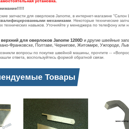
амостоятельная установка.
нимание!!!!!
ские запчасти для оверлоков Janome, в интернет-магазине "Сал
 квалифицированными механиками
. Некоторые технические зап
 технических навыков. Уточняйте у менеджера по телефону или 
 верхний для оверлоков Janome 1200D
и другие швейные запа
вано-Франковске, Полтаве, Чернигове, Житомире, Ужгороде, Льв
возникли вопросы по покупке швейной машины, прочтите -- «Вопро
нашли ответа, воспользуйтесь формой обратной связи.
мендуемые Товары