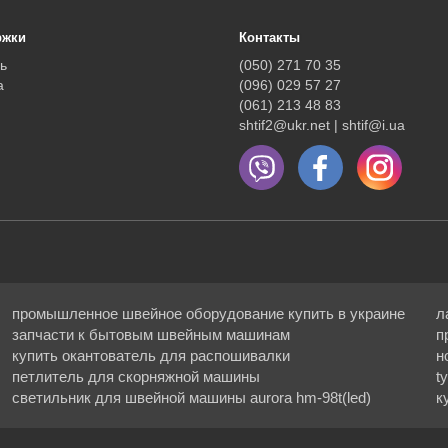
ржки
Контакты
ь
(050) 271 70 35
а
(096) 029 57 27
(061) 213 48 83
shtif2@ukr.net | shtif@i.ua
промышленное швейное оборудование купить в украине
л
запчасти к бытовым швейным машинам
п
купить окантователь для распошивалки
н
петлитель для скорняжной машины
t
светильник для швейной машины aurora hm-98t(led)
к