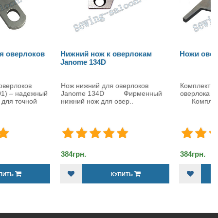
ий нож к оверлокам
Ножи оверлок Singer
me 134D
ижний для оверлоков
Комплект ножей для
me 134D Фирменный
оверлока Singer (550449+412585)
й нож для овер..
Комплект нож..
н.
384грн.
КУПИТЬ
КУПИТЬ