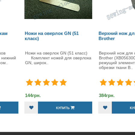
ерлок GN (51
Верхний нож для оверлоков
Нижн
Brother
Jano
ерлок GN (51 класс)
Верхний нож для оверлоков
Нож н
ожей для оверлока
Brother (XB0563001) – надежный
Jano
режущий элемент для точной
нижни
обрезки ткани В..
384грн.
384гр
КУПИТЬ
КУПИТЬ