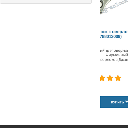
Нижний нож к оверлокам
Ножи на ов
Janome (788013009)
класс)
Нож нижний для оверлоков
Ножи на ов
Janome Фирменный нижний
Комплект н
нож для оверлоков Джаном..
GN, широк..
576грн.
144грн.
КУПИТЬ