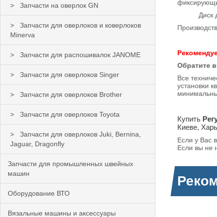
фиксирующи
Запчасти на оверлок GN
Диск диффе
Запчасти для оверлоков и коверлоков
Производств
Minerva
Рекомендуе
Запчасти для распошивалок JANOME
Обратите в
Запчасти для оверлоков Singer
Все техниче
установки к
минимальны
Запчасти для оверлоков Brother
Запчасти для оверлоков Toyota
Купить
Рег
Киеве, Харь
Запчасти для оверлоков Juki, Bernina,
Если у Вас 
Jaguar, Dragonfly
Если вы не 
Запчасти для промышленных швейных
машин
Реко
Оборудование ВТО
Вязальные машины и аксессуары