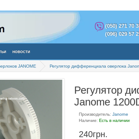
(050) 271 70 
(096) 029 57 
тьи
Новости
оверлоков JANOME
Регулятор дифференциала оверлока Jano
Регулятор д
Janome 1200
Производитель:
Janome
Наличие:
Есть в наличии
240грн.