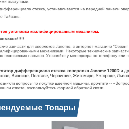
ми выступами.
ренциала стежка, устанавливается на передней панели овер
о Тайвань.
тся установка квалифицированным механиком.
нимание!!!!!
ские запчасти для оверлоков Janome, в интернет-магазине "Севинг
валифицированными механиками. Некоторые технические запчасти,
х технических навыков. Уточняйте у менеджера по телефону ил
улятор дифференциала стежка коверлока Janome 1200D
и др
кове, Виннице, Полтаве, Чернигове, Житомире, Ужгороде, Львов
возникли вопросы по покупке швейной машины, прочтите -- «Вопро
нашли ответа, воспользуйтесь формой обратной связи.
мендуемые Товары