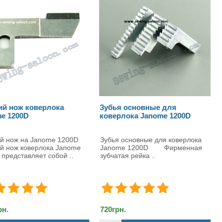
убья основные для
Мусоросборник оверлока
оверлока Janome 1200D
Janome 204D
бья основные для коверлока
Мусоросборник оверлока Janom
anome 1200D Фирменная
Mylock 204D ..
бчатая рейка ..
0грн.
576грн.
696грн.