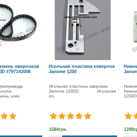
я пластина коверлок
Нижний нож коверлока
З
1200
Janome 1200D
к
я пластина оверлока
Нижний нож на Janome 1200D
Зу
e 1200D Игольная
Нижний нож коверлока Janome
J
1200D представляет собой ..
зу
.
1200грн.
72