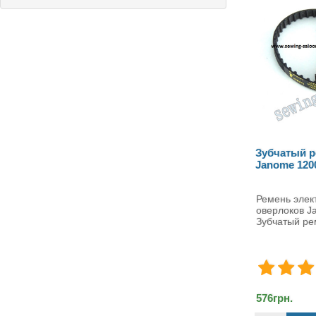
Зубчатый ремень оверлоков
Игольна
Janome 1200D #797142006
Janome 
Ремень электропривода
Игольна
оверлоков Janome
Janom
Зубчатый ремень элек..
пл..
576грн.
1584грн