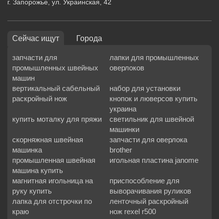
г. Запорожье, ул. Украинская, 42
Сейчас ищут
Города
запчасти для
лапки для промышленных
промышленных швейных
оверлоков
машин
вертикальный сабельный
набор для установки
раскройный нож
кнопок и люверсов купить
украина
купить моталку для пряжи
светильник для швейной
машинки
скорняжная швейная
запчасти для оверлока
машинка
brother
промышленная швейная
игольная пластина janome
машина купить
магнитная игольница на
приспособление для
руку купить
выворачивания руликов
лапка для отстрочки по
ленточный раскройный
краю
нож rexel r500