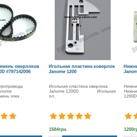
я пластина коверлок
Нижний нож коверлока
Зу
1200
Janome 1200D
ко
 пластина оверлока
Нижний нож на Janome 1200D
Зу
e 1200D Игольная
Нижний нож коверлока Janome
Ja
1200D представляет собой ..
зу
1200грн.
72