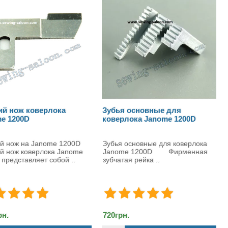
бья основные для
Мусоросборник оверлока
верлока Janome 1200D
Janome 204D
бья основные для коверлока
Мусоросборник оверлока Janom
nome 1200D Фирменная
Mylock 204D ..
бчатая рейка ..
0грн.
576грн.
696грн.