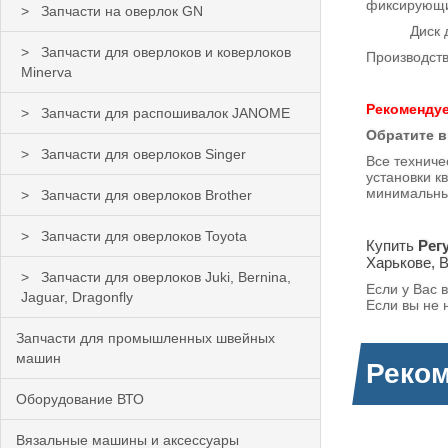
фиксирующи
Запчасти на оверлок GN
Диск длины
Запчасти для оверлоков и коверлоков
Производств
Minerva
Рекомендуе
Запчасти для распошивалок JANOME
Обратите в
Запчасти для оверлоков Singer
Все техниче
установки к
минимальны
Запчасти для оверлоков Brother
Запчасти для оверлоков Toyota
Купить
Рег
Харькове, 
Запчасти для оверлоков Juki, Bernina,
Если у Вас 
Jaguar, Dragonfly
Если вы не 
Запчасти для промышленных швейных
машин
Реко
Оборудование ВТО
Вязальные машины и аксессуары