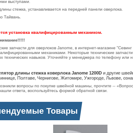
ми выступами.
 стежка, устанавливается на передней панели оверлока.
о Тайвань.
тся установка квалифицированным механиком.
нимание!!!!!
ские запчасти для оверлоков Janome, в интернет-магазине "Севинг
валифицированными механиками. Некоторые технические запчасти,
х технических навыков. Уточняйте у менеджера по телефону ил
улятор длины стежка коверлока Janome 1200D
и другие швейн
Виннице, Полтаве, Чернигове, Житомире, Ужгороде, Львове, озна
возникли вопросы по покупке швейной машины, прочтите -- «Вопро
нашли ответа, воспользуйтесь формой обратной связи.
мендуемые Товары