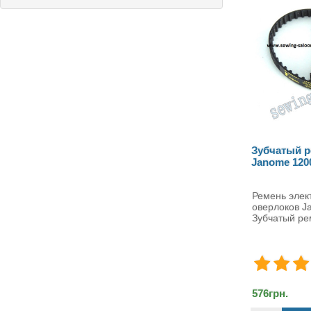
Зубчатый ремень оверлоков
Игольна
Janome 1200D #797142006
Janome 
Ремень электропривода
Игольная
оверлоков Janome
Janom
Зубчатый ремень элек..
пл..
576грн.
1584грн.