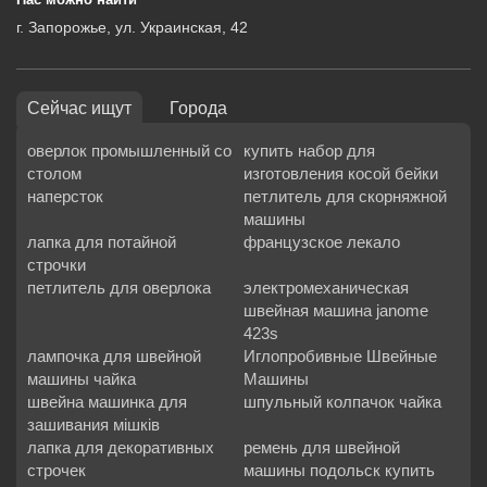
г. Запорожье, ул. Украинская, 42
Сейчас ищут
Города
оверлок промышленный со
купить набор для
столом
изготовления косой бейки
наперсток
петлитель для скорняжной
машины
лапка для потайной
французское лекало
строчки
петлитель для оверлока
электромеханическая
швейная машина janome
423s
лампочка для швейной
Иглопробивные Швейные
машины чайка
Машины
швейна машинка для
шпульный колпачок чайка
зашивания мішків
лапка для декоративных
ремень для швейной
строчек
машины подольск купить