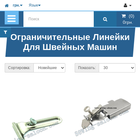
грн.
Язык
(0)
(0)
0грн.
0грн.
Ограничительные Линейки
Для Швейных Машин
Сортировка:
Показать: