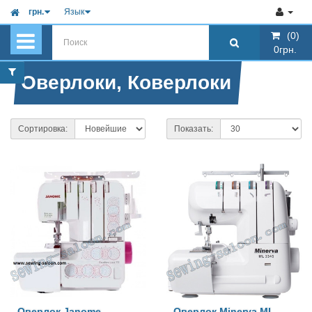
грн.
Язык
(0)
(0)
0грн.
0грн.
Оверлоки, Коверлоки
Сортировка:
Показать:
Оверлок Janome
Оверлок Minerva ML