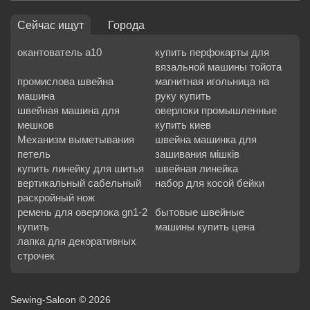
Сейчас ищут
Города
окантователь а10
купить перфокарты для
вязальной машины тойота
промислова швейна
магнитная игольница на
машина
руку купить
швейная машина для
оверлоки промышленные
мешков
купить киев
Механизм выметывания
швейна машинка для
петель
зашивания мішків
купить линейку для шитья
швейная линейка
вертикальный сабельный
набор для косой бейки
раскройный нож
ремень для оверлока gn1-2
бытовые швейные
купить
машины купить цена
лапка для декоративных
строчек
Sewing-Saloon © 2026