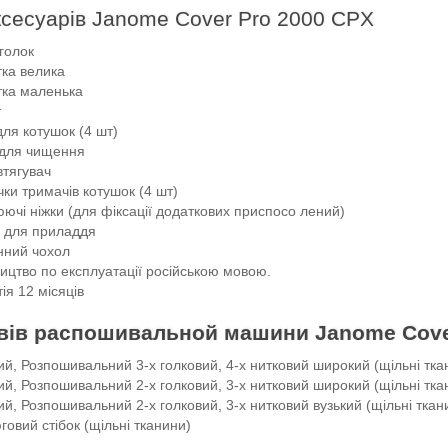
ксесуарів Janome Cover Pro 2000 CPX
голок
тка велика
тка маленька
т
для котушок (4 шт)
 для чищення
втягувач
ки тримачів котушок (4 шт)
ючі ніжки (для фіксації додаткових приспосо лений)
 для приладдя
нний чохол
ицтво по експлуатації російською мовою.
ія 12 місяців
вів р
аспошивальной
машини Janome Cove
й, Розпошивальний 3-х голковий, 4-х нитковий широкий (щільні тка
й, Розпошивальний 2-х голковий, 3-х нитковий широкий (щільні тка
й, Розпошивальний 2-х голковий, 3-х нитковий вузький (щільні ткан
овий стібок (щільні тканини)