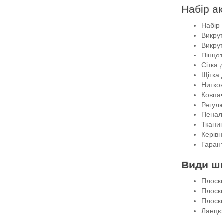
Набір а
Набір 
Викру
Викру
Пінце
Сітка 
Щітка
Нитко
Ковпач
Регулю
Пенал
Ткани
Керівн
Гарант
Види ш
Плоски
Плоски
Плоски
Ланцюг