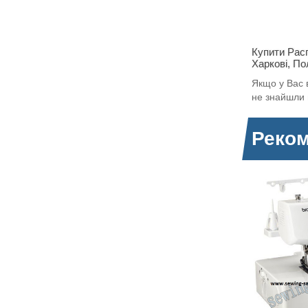
Купити Рас
Харкові, По
Якщо у Вас в
не знайшли 
Реком