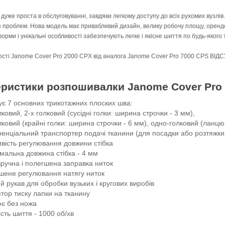
роста в обслуговуванні, завдяки легкому доступу до всіх рухомих вузлів.
 проблем. Нова модель має привабливий дизайн, велику робочу площу, оренд
і унікальні особливості забезпечують легке і якісне шиття по будь-якого 
Janome Cover Pro 2000 CPX від аналога Janome Cover Pro 7000 CPS ВІДСУТ
еристики розпошивалки Janome Cover Pro
ує 7 основних трикотажних плоских шва:
лковий, 2-х голковий (сусідні голки: ширина строчки - 3 мм),
лковий (крайні голки: ширина строчки - 6 мм), одно-голковий (ланцю
енціальний транспортер подачі тканини (для посадки або розтяжки
вість регулювання довжини стібка
мальна довжина стібка - 4 мм
зручна і полегшена заправка ниток
шене регулювання натягу ниток
й рукав для обробки вузьких і кругових виробів
тор тиску лапки на тканину
є без ножа
сть шиття - 1000 об/хв