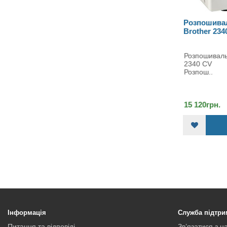
Розпошивальна машина
Розпошива
Janome Cover Pro II
Brother 234
Розпошивальна машина Janome
Розпошиваль
Cover Pro II Janome Cover
2340 CV 
Pro II ідеальн..
Розпош..
20 112грн.
15 120грн.
ДО КОШИКА
Інформація
Служба підтри
Питання та відповіді
Зв’язатися з н