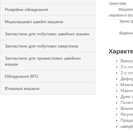
трикотажу.
Розкрійне обладнання
Машина дуже п
обробляти без
Мішкозашивні швейні машини
Зручні форми 
Відмінності 
Запчастини для побутових швейних машин
Запчастини для побутових оверлоков
Характ
Запчастини для промислових швейних
Викон
машин
3-х го
2-х го
Обладнання ВТО
Дифер
Можли
В'язальні машини
Макси
Дуже 
Полег
Вільни
Регуля
Працю
швидкі