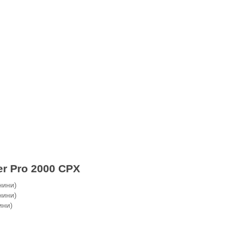
r Pro 2000 CPX
нини)
нини)
ини)