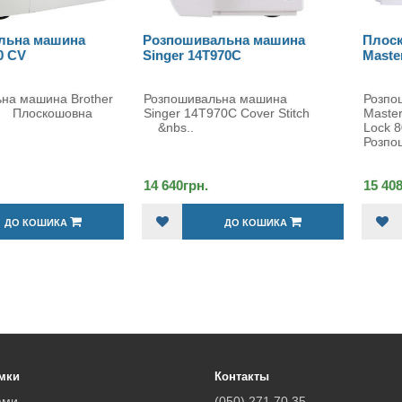
льна машина
Розпошивальна машина
Плоск
0 CV
Singer 14T970C
Maste
на машина Brother
Розпошивальна машина
Розпо
Плоскошовна
Singer 14T970C Cover Stitch
Master
&nbs..
Lock 
Розпо
14 640грн.
15 40
ДО КОШИКА
ДО КОШИКА
мки
Контакты
ами
(050) 271 70 35