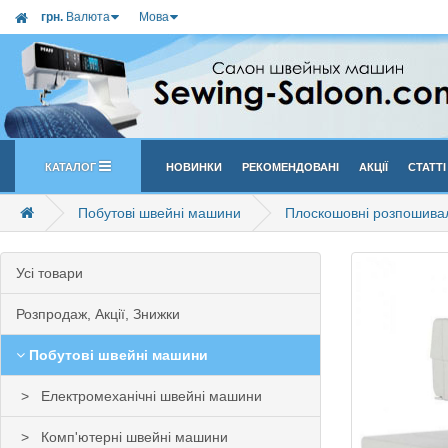
грн.
Валюта
Мова
Каталог
Новинки
Рекомендовані
Акції
Статті
Побутові швейні машини
Плоскошовні розпошива
Усi товари
Розпродаж, Акції, Знижки
Побутові швейні машини
Електромеханічні швейні машини
Комп'ютерні швейні машини