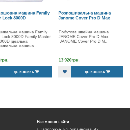
ошовна машина Family
Розпошивальна машина
r Lock 8000D
Janome Cover Pro D Max
шивальна машина Family
Побутова швейна машина
 Lock 8000D Family Master
JANOME Cover Pro D Max
8000D ідеальна
JANOME Cover Pro D M..
шивальна машина..
8грн.
13 920грн.
ДО КОШИКА
ДО КОШИКА
Нас можно найти
г. Запорожье, ул. Украинская, 42