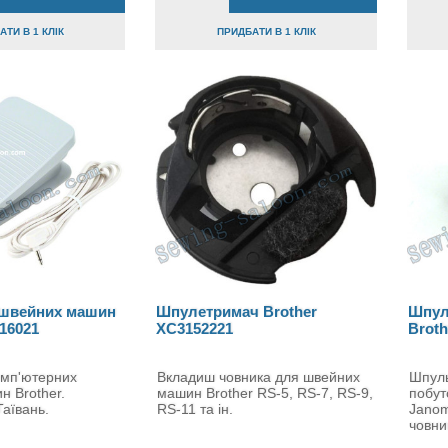
ТИ В 1 КЛІК
ПРИДБАТИ В 1 КЛІК
 швейних машин
Шпулетримач Brother
Шпул
16021
XC3152221
Broth
омп'ютерних
Вкладиш човника для швейних
Шпуль
 Brother.
машин Brother RS-5, RS-7, RS-9,
побут
аївань.
RS-11 та ін.
Janom
човни