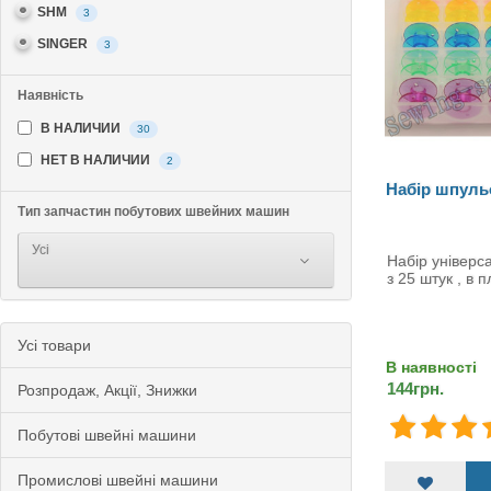
SHM
3
SINGER
3
Наявність
В НАЛИЧИИ
30
НЕТ В НАЛИЧИИ
2
Набір шпуль
Тип запчастин побутових швейних машин
Усі
Набір універс
з 25 штук , в 
Усi товари
В наявності
144грн.
Розпродаж, Акції, Знижки
Побутові швейні машини
Промислові швейні машини