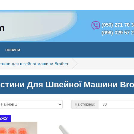
(050) 271 70 
(096) 029 57 
Новини
стини для швейної машини Brother
стини Для Швейної Машини Bro
На сторінці:
АЖУ