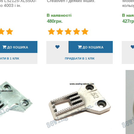
os LS2125-XL5500-
Creativen і деяких інших.
Moder
 4003 і ін.
кольо
В наявності
В ная
480грн.
427гр
ДО КОШИКА
ДО КОШИКА
ТИ В 1 КЛІК
ПРИДБАТИ В 1 КЛІК