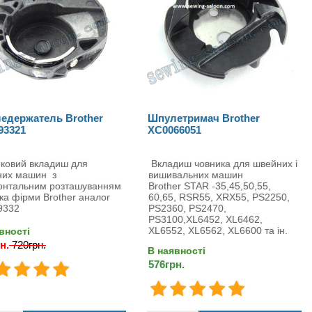
едержатель Brother
Шпулетримач Brother
93321
XC0066051
ковий вкладиш для
Вкладиш човника для швейних і
них машин з
вишивальних машин
онтальним розташуванням
Brother STAR -35,45,50,55,
ка фірми Brother аналог
60,65, RSR55, XRX55, PS2250,
9332
PS2360, PS2470,
PS3100,XL6452, XL6462,
XL6552, XL6562, XL6600 та ін.
вності
н.
720грн.
В наявності
576грн.