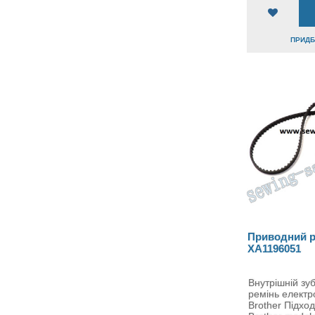
ПРИДБА
Приводний р
XA1196051
Внутрішній зу
ремінь елект
Brother Підхо