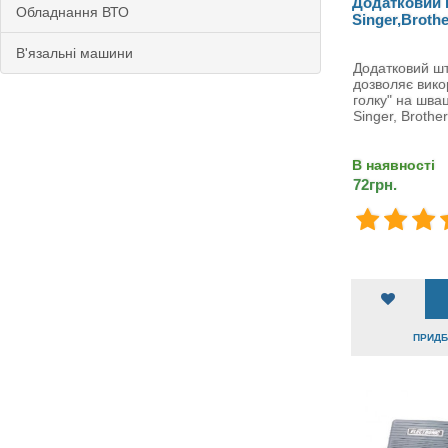
Додатковий 
Обладнання ВТО
Singer,Brothe
В'язальні машини
Додатковий шт
дозволяє вико
голку" на шва
Singer, Brother
В наявності
72грн.
ПРИДБА