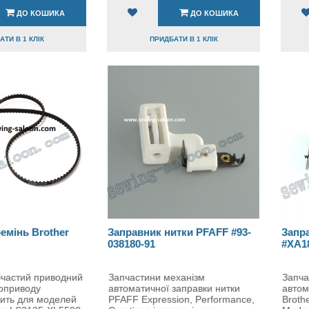
ДО КОШИКА
ДО КОШИКА
ТИ В 1 КЛІК
ПРИДБАТИ В 1 КЛІК
емінь Brother
Заправник нитки PFAFF #93-
Запра
038180-91
#XA1
бчастий приводний
Запчастини механізм
Запча
роприводу
автоматичної заправки нитки
автом
дить для моделей
PFAFF Expression, Performance,
Brothe