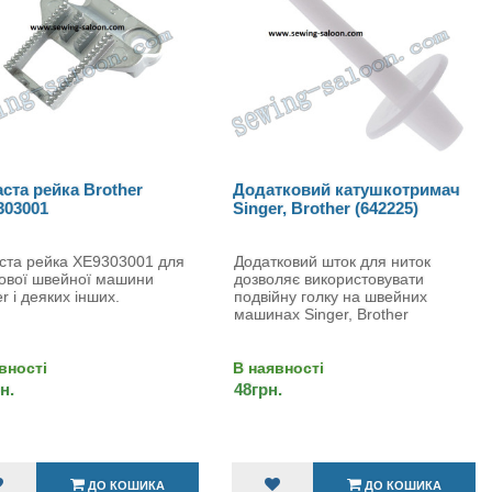
ста рейка Brother
Додатковий катушкотримач
303001
Singer, Brother (642225)
ста рейка XE9303001 для
Додатковий шток для ниток
ової швейної машини
дозволяє використовувати
r і деяких інших.
подвійну голку на швейних
машинах Singer, Brother
вності
В наявності
н.
48грн.
ДО КОШИКА
ДО КОШИКА