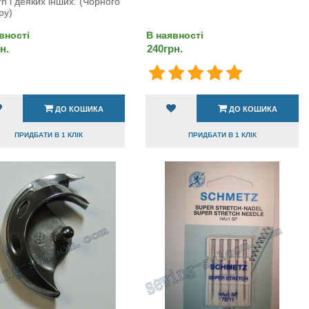
n і деяких інших. (Чорного
ру)
вності
В наявності
н.
240грн.
ДО КОШИКА
ДО КОШИКА
ПРИДБАТИ В 1 КЛІК
ПРИДБАТИ В 1 КЛІК