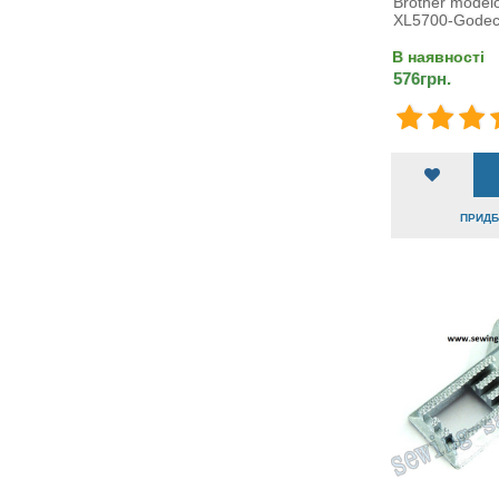
Brother model
XL5700-Godeco
В наявності
576грн.
ПРИДБА