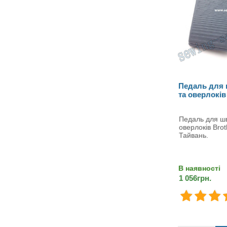
Педаль для
та оверлоків
Педаль для ш
оверлоків Bro
Тайвань.
В наявності
1 056грн.