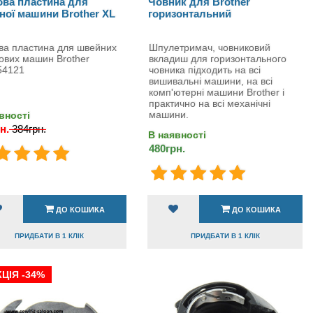
ова пластина для
Човник для Brother
ної машини Brother XL
горизонтальний
ва пластина для швейних
Шпулетримач, човниковий
ових машин Brother
вкладиш для горизонтального
54121
човника підходить на всі
вишивальні машини, на всі
комп'ютерні машини Brother і
практично на всі механічні
машини.
вності
н.
384грн.
В наявності
480грн.
ДО КОШИКА
ДО КОШИКА
ПРИДБАТИ В 1 КЛІК
ПРИДБАТИ В 1 КЛІК
ЦІЯ -34%