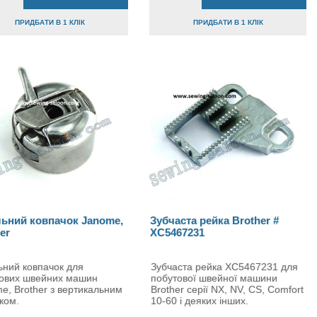
ПРИДБАТИ В 1 КЛІК
ПРИДБАТИ В 1 КЛІК
ьний ковпачок Janome,
Зубчаста рейка Brother #
er
XC5467231
ний ковпачок для
Зубчаста рейка XC5467231 для
ових швейних машин
побутової швейної машини
e, Brother з вертикальним
Brother серії NX, NV, CS, Comfort
ком.
10-60 і деяких інших.