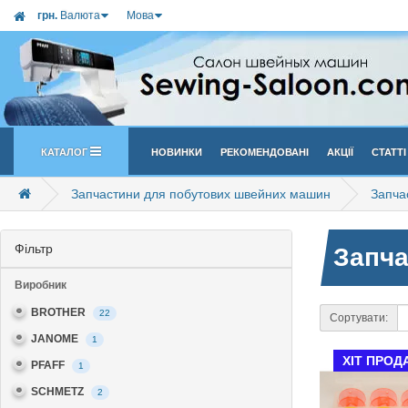
грн.
Валюта
Мова
Каталог
Новинки
Рекомендовані
Акції
Статті
Запчастини для побутових швейних машин
Запча
Фільтр
Запча
Виробник
BROTHER
22
Сортувати:
JANOME
1
ХІТ ПРОД
PFAFF
1
SCHMETZ
2