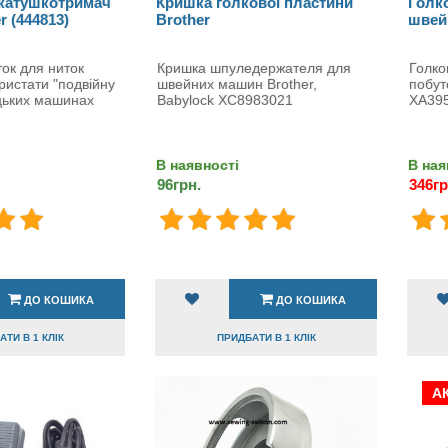
катушкотримач
Кришка голкової пластини
Голк
r (444813)
Brother
швей
ок для ниток
Кришка шпуледержателя для
Голко
ристати "подвійну
швейних машин Brother,
побут
цьких машинах
Babylock XC8983021
XA39
В наявності
В ная
96грн.
346гр
ДО КОШИКА
ДО КОШИКА
ТИ В 1 КЛІК
ПРИДБАТИ В 1 КЛІК
АК