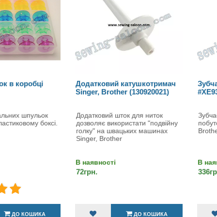
ок в коробці
Додатковий катушкотримач
Зубча
Singer, Brother (130920021)
#XE9
альних шпульок
Додатковий шток для ниток
Зубча
пластиковому боксі.
дозволяє використати "подвійну
побут
голку" на швацьких машинах
Brothe
Singer, Brother
В наявності
В ная
72грн.
336гр
ДО КОШИКА
ДО КОШИКА