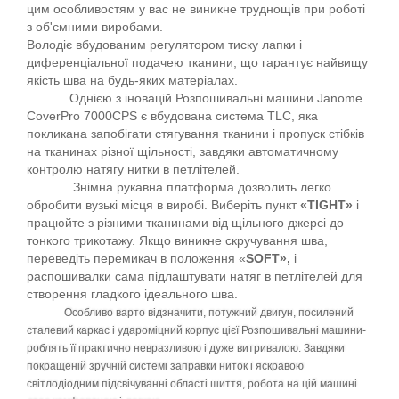
цим особливостям у вас не виникне труднощів при роботі
з об'ємними виробами.
Володіє вбудованим регулятором тиску лапки і
диференціальної подачею тканини, що гарантує найвищу
якість шва на будь-яких матеріалах.
Однією з іновацій Розпошивальні машини Janome
CoverPro 7000CPS є вбудована система TLC, яка
покликана запобігати стягування тканини і пропуск стібків
на тканинах різної щільності, завдяки автоматичному
контролю натягу нитки в петлітелей.
Знімна рукавна платформа дозволить легко
обробити вузькі місця в виробі. Виберіть пункт
«TIGHT»
і
працюйте з різними тканинами від щільного джерсі до
тонкого трикотажу. Якщо виникне скручування шва,
переведіть перемикач в положення «
SOFT»,
і
распошивалки сама підлаштувати натяг в петлітелей для
створення гладкого ідеального шва.
Особливо варто відзначити, потужний двигун, посилений
сталевий каркас і удароміцний корпус цієї Розпошивальні машини-
роблять її практично невразливою і дуже витривалою. Завдяки
покращеній зручній системі заправки ниток і яскравою
світлодіодним підсвічуванні області шиття, робота на цій машині