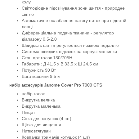
колу
Світлодіодне підсвічування зони шиття - природне
світло
Автоматичне ослаблення натягу ниток при піднятій
лапці
Диференціальна подача тканини - регулятор
діапазону 0,5-2,0
Швидкість шиття регулюється ножною педаллю
Система швидких підказок на корпусі машинки
Стан арт голок 130/705Н
Габарити: Д 41,5 x В 33,5 x Ш 24,5 см
Потужність 90 Вт
Вага машини 9.5 кг
набір аксесуарів Janome Cover Pro 7000 CPS
набір голок
Викрутка велика
Викрутка маленька
Пінцет
Сітка для котушок (4 шт)
Щітка для чищення
Нитковтягувач
Ковпачки тримачів котушок (4 шт)