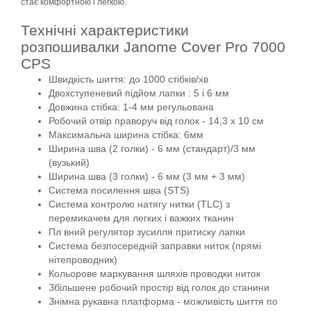
стає комфортною і легкою.
Технічні характеристики
розпошивалки Janome Cover Pro 7000
CPS
Швидкість шиття: до 1000 стібків/хв
Двохступеневий підйом лапки : 5 і 6 мм
Довжина стібка: 1-4 мм регульована
Робочий отвір праворуч від голок - 14,3 x 10 см
Максимальна ширина стібка: 6мм
Ширина шва (2 голки) - 6 мм (стандарт)/3 мм
(вузький)
Ширина шва (3 голки) - 6 мм (3 мм + 3 мм)
Система посилення шва (STS)
Система контролю натягу нитки (TLC) з
перемикачем для легких і важких тканин
Пл вний регулятор зусилля притиску лапки
Система безпосередній заправки ниток (прямі
нітепроводник)
Кольорове маркування шляхів проводки ниток
Збільшене робочий простір від голок до станини
Знімна рукавна платформа - можливість шиття по