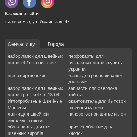
Нас можно найти
г. Запорожье, ул. Украинская, 42
Сейчас ищут
Города
набор лапок для швейных
перфокарты для
машин 42 шт описание
вязальных машин купить
украина
шило портновское
лапка для распошивалки
джаноме
набор лапок для швейных
запчасти для оверлока
машин profi set sm 13-09
тойота
Иглопробивные Швейные
окантователь для бытовой
Машины
швейной машины
лапки для швейной
наперсток при шитье иглой
машины minerva
обладнання для вто
приспособление для
швейних виробів
кнопок