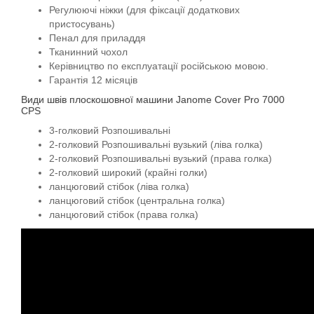
Регулюючі ніжки (для фіксації додаткових
пристосувань)
Пенал для приладдя
Тканинний чохол
Керівництво по експлуатації російською мовою.
Гарантія 12 місяців
Види швів плоскошовної машини Janome Cover Pro 7000
CPS
3-голковий Розпошивальні
2-голковий Розпошивальні вузький (ліва голка)
2-голковий Розпошивальні вузький (права голка)
2-голковий широкий (крайні голки)
ланцюговий стібок (ліва голка)
ланцюговий стібок (центральна голка)
ланцюговий стібок (права голка)