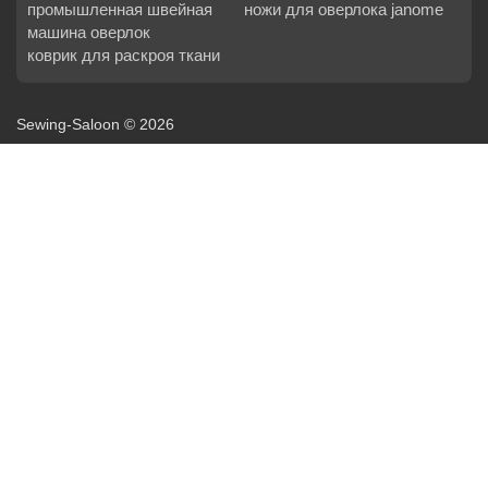
промышленная швейная
ножи для оверлока janome
машина оверлок
коврик для раскроя ткани
Sewing-Saloon © 2026