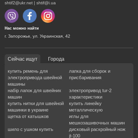
shtif2@ukr.net | shtif@i.ua
Нас можно найти
г. Запорожье, ул. Украинская, 42
Сейчас ищут
Города
купить ремень для
лапка для сборок и
электропривода швейной
присбаривания
машины
набір лапок для швейних
электропривод tur-2
машин
характеристики
купить нитки для швейной
купить линейку
машинки в украине
металлическую
щетка от катышков
иглы для
мешкозашивочных машин
шило с ушком купить
дисковый раскройный нож
jt-100