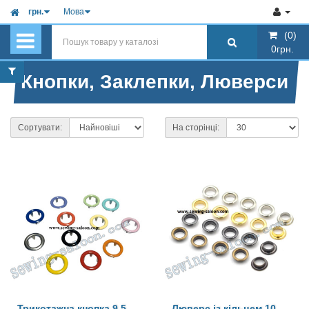
грн.
Мова
(0)
(0)
0грн.
0грн.
Кнопки, Заклепки, Люверси
Сортувати:
На сторінці:
Трикотажна кнопка 9,5
Люверс із кільцем 10