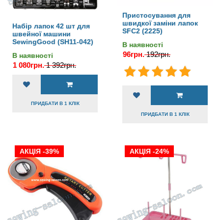
Пристосування для
швидкої заміни лапок
Набір лапок 42 шт для
SFC2 (2225)
швейної машини
SewingGood (SH11-042)
В наявності
96грн.
192грн.
В наявності
1 080грн.
1 392грн.
ПРИДБАТИ В 1 КЛІК
ПРИДБАТИ В 1 КЛІК
АКЦІЯ -39%
АКЦІЯ -24%