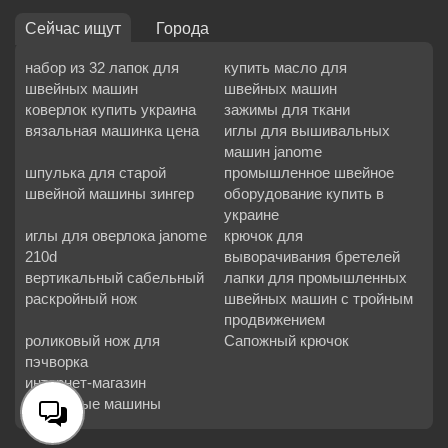
Сейчас ищут
Города
набор из 32 лапок для
купить масло для
швейных машин
швейных машин
коверлок купить украина
зажимы для ткани
вязальная машинка цена
иглы для вышивальных
машин janome
шпулька для старой
промышленное швейное
швейной машины зингер
оборудование купить в
украине
иглы для оверлока janome
крючок для
210d
выворачивания бретелей
вертикальный сабельный
лапки для промышленных
раскройный нож
швейных машин с тройным
продвижением
роликовый нож для
Сапожный крючок
пэчворка
интернет-магазин
вязальные машины