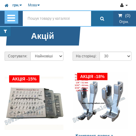
грн.
Мова
(0)
(0)
0грн.
0грн.
Акцій
Сортувати:
На сторінці:
АКЦІЯ -18%
АКЦІЯ -15%
Комплект лапок з