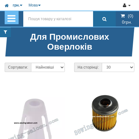
грн.
Мова
(0)
(0)
0грн.
0грн.
Для Промислових
Оверлоків
Сортувати:
На сторінці: