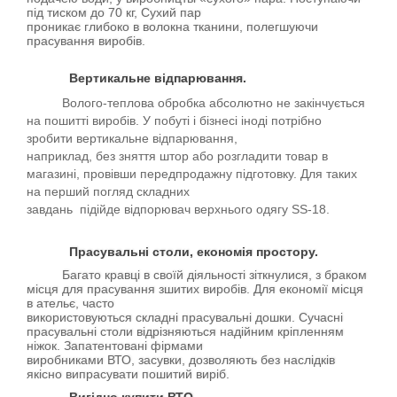
під тиском до 70 кг, Сухий пар
проникає глибоко в волокна тканини, полегшуючи
прасування виробів.
Вертикальне відпарювання.
Волого-теплова обробка абсолютно не закінчується
на пошитті виробів. У побуті і бізнесі іноді потрібно
зробити вертикальне відпарювання,
наприклад, без зняття штор або розгладити товар в
магазині, провівши передпродажну підготовку. Для таких
на перший погляд складних
завдань підійде відпорювач верхнього одягу SS-18.
Прасувальні столи, економія простору.
Багато кравці в своїй діяльності зіткнулися, з браком
місця для прасування зшитих виробів. Для економії місця
в ательє, часто
використовуються складні прасувальні дошки. Сучасні
прасувальні столи відрізняються надійним кріпленням
ніжок. Запатентовані фірмами
виробниками ВТО, засувки, дозволяють без наслідків
якісно випрасувати пошитий виріб.