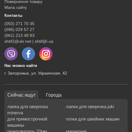
Повернення товару
Мапа сайту
Контакты
(050) 271 70 35
(096) 029 57 27
(061) 213 48 83
shtif2@ukr.net | shtif@i.ua
Нас можно найти
г. Запорожье, ул. Украинская, 42
Сейчас ищут
Города
лапка для оверлока
лапки для оверлока juki
minerva
для прямострочной
голки для швейних машин
машины
окантователь 22мм
магнитная