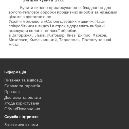
Вигідно купити ВТО.
Купити вигідно пристосування і обладнання для
волого-теплової обробки прошивних виробів за низькими
цінами з доставкою по
Україні можливо в «Салоні швейних машин». Наші
співробітники швидко і в строк відправлять вибрані
аксесуари волого-теплової обробки
в Запоріжжя, Львів, Житомир, Києв, Дніпро, Харков,
Миколаєв, Хмельницький, Тернополь, Полтаву та інші
міста.
Інформація
Питання та відповіді
Сервис та гарантія
Про нас
Доставка та оплата
Угода користувача
Обмін/Повернення
Служба підтримки
Зв’язатися з нами