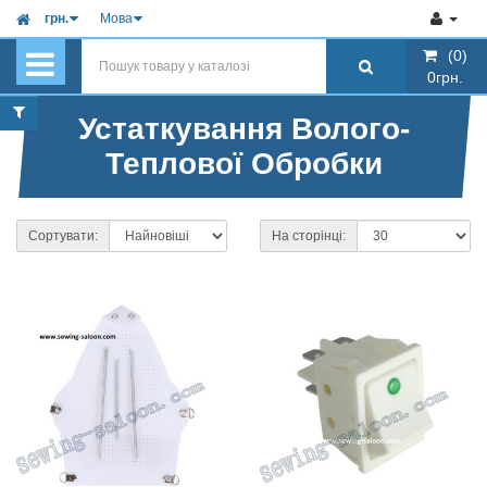
грн.
Мова
(0)
(0)
0грн.
0грн.
Устаткування Волого-
Теплової Обробки
Сортувати:
На сторінці: