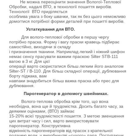
Не можна переоцінити значення Вологої-Теплової
Обробки, надалі ВТО, в технології пошиття виробів.
Технології ВТО приділяється
особлива увага з боку швачки, так як без цього неможливо
домогтися потрібної форми деталей при пошитті виробів.
Устаткування для ВТО.
Для волого-теплової обробки в першу чергу
потрібно праска. Форму і вагу праски кравець підбирає
самостійно, виходячи зі складу
і призначення тканини. Наприклад легкий і ніжний шифон
немає сенсу прасувати важким праскою Silter STB-111
вагою в 3 кг. Для цієї
операції варто скористатися більш легким його аналогом
Silter-ST / B-110. Для більш складної операції, дублювання
борту піджака, вам
навпаки знадобиться більш важка праска або прес для
дублювання.
Парогенератор в допомогу швейниках.
Волого-теплова обробка крім того, що вона
необхідна, вона ще й трудомістка. Досить багато часу, за
деякими оцінками, (ВТО) займає
15-20% всієї трудомісткості пошиття. З метою зменшення
цих витрат часу і сил, варто використовувати
парогенератор. Конструктивна
відмінність парогенераторів від прасок з крапельної
подачею води, у виробництві «сухого» пара. Поступаючи