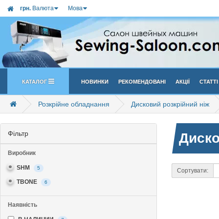
грн.
Валюта
Мова
Каталог
Новинки
Рекомендовані
Акції
Статті
Розкрійне обладнання
Дисковий розкрійний ніж
Фільтр
Диско
Виробник
SHM
5
Сортувати:
TBONE
6
Наявність