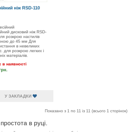
ійний ніж RSD-110
есійний
ійний дисковий ніж RSD-
для розкрою настилів
ною до 45 мм Для
истання в невеликих
є. для розкрою легких і
ніх матеріалів.
 в наявності
грн.
У ЗАКЛАДКИ
Показано з 1 по 11 із 11 (всього 1 сторінок)
ота в руці.