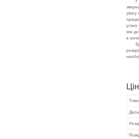
У пош
зверн
увагу 
працю
усіма
мм до
в зале
Зроби
розкрі
необхі
Цін
Това
Диск
Розк
Розк