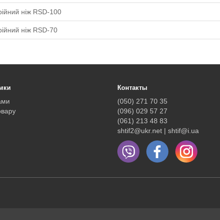
рійний ніж RSD-100
рійний ніж RSD-70
мки
Контакты
ами
(050) 271 70 35
овару
(096) 029 57 27
(061) 213 48 83
shtif2@ukr.net | shtif@i.ua