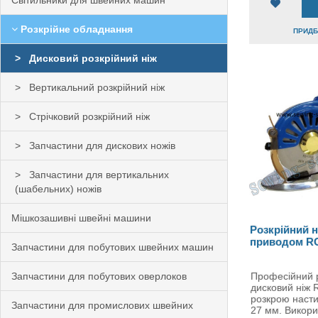
Світильники для швейних машин
Розкрійне обладнання
ПРИДБА
Дисковий розкрійний ніж
Вертикальний розкрійний ніж
Стрічковий розкрійний ніж
Запчастини для дискових ножів
Запчастини для вертикальних
(шабельних) ножів
Мішкозашивні швейні машини
Розкрійний н
приводом R
Запчастини для побутових швейних машин
Запчастини для побутових оверлоков
Професійний 
дисковий ніж 
розкрою наст
Запчастини для промислових швейних
27 мм. Викори