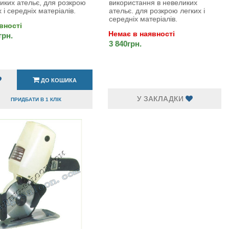
иких ательє, для розкрою
використання в невеликих
 і середніх матеріалів.
ательє. для розкрою легких і
середніх матеріалів.
вності
Немає в наявності
грн.
3 840грн.
ДО КОШИКА
У ЗАКЛАДКИ
ПРИДБАТИ В 1 КЛІК