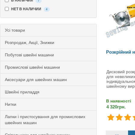
В НАЛИЧИИ
7
НЕТ В НАЛИЧИИ
4
Усi товари
Розпродаж, Акції, Знижки
Розкрійний н
Побутові швейні машини
Промислові швейні машини
Дисковий розк
для невеликих
Аксесуари для швейних машин
індивідуально
швейному вир
Швейні приладдя
В наявності
Нитки
4 320грн.
Лапки і пристосування для промислових
швейних машин