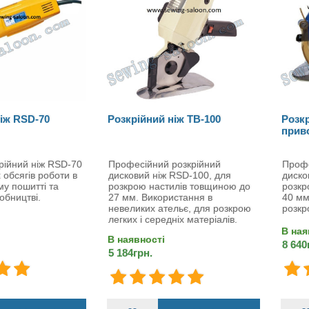
іж RSD-70
Розкрійний ніж TB-100
Розкр
прив
рійний ніж RSD-70
Професійний розкрійний
Профе
 обсягів роботи в
дисковий ніж RSD-100, для
диско
му пошитті та
розкрою настилів товщиною до
розкр
обництві.
27 мм. Використання в
40 мм
невеликих ательє, для розкрою
розкр
легких і середніх матеріалів.
В ная
В наявності
8 640
5 184грн.