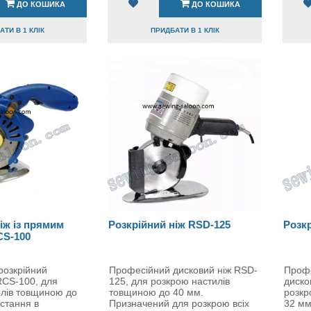
ДО КОШИКА
ДО КОШИКА
ТИ В 1 КЛІК
ПРИДБАТИ В 1 КЛІК
іж із прямим
Розкрійний ніж RSD-125
Розкр
CS-100
розкрійний
Професійний дисковий ніж RSD-
Профе
RCS-100, для
125, для розкрою настилів
диско
илів товщиною до
товщиною до 40 мм.
розкр
стання в
Призначений для розкрою всіх
32 мм