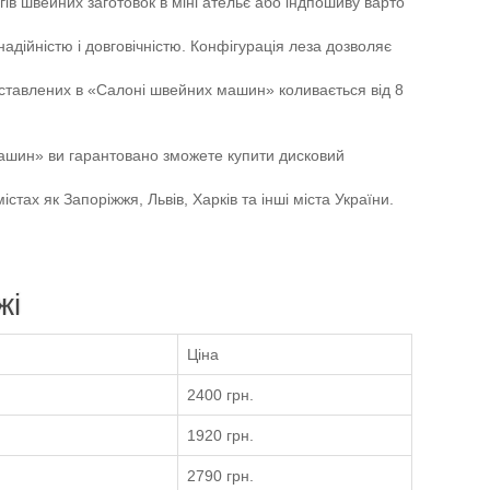
в швейних заготовок в міні ательє або індпошиву варто
надійністю і довговічністю. Конфігурація леза дозволяє
дставлених в «Салоні швейних машин» коливається від 8
ин» ви гарантовано зможете купити дисковий
стах як Запоріжжя, Львів, Харків та інші міста України.
жі
Ціна
2400 грн.
1920 грн.
2790 грн.