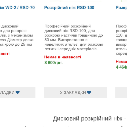
іж WD-2 / RSD-70
Розкрійний ніж RSD-100
Розкр
й дисковий
Професійний розкрійний
Проф
ж для розкрою
дисковий ніж RSD-100, для
розкр
алів, з механізмом
розкрою настилів товщиною до
110, 
еза.Діаметр диска
30 мм. Використання в
товщи
а крою до 25 мм
невеликих ательє, для розкрою
викор
легких і середніх матеріалів.
атель
серед
ності
Немає в наявності
Немає
3 600грн.
4 464
КЛАДКИ
У ЗАКЛАДКИ
сковий розкрійний ніж - прост