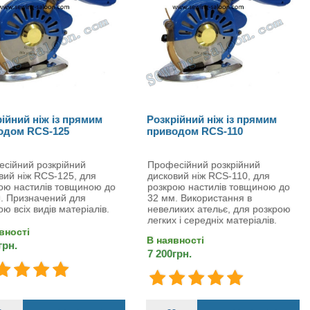
ійний ніж із прямим
Розкрійний ніж із прямим
одом RCS-125
приводом RCS-110
сійний розкрійний
Професійний розкрійний
вий ніж RCS-125, для
дисковий ніж RCS-110, для
ою настилів товщиною до
розкрою настилів товщиною до
. Призначений для
32 мм. Використання в
ою всіх видів матеріалів.
невеликих ательє, для розкрою
легких і середніх матеріалів.
вності
В наявності
грн.
7 200грн.