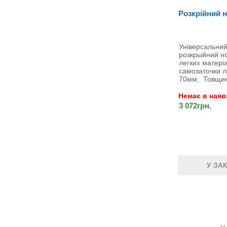
Розкрійний н
Універсальни
розкрыйний ні
легких матері
самозаточки л
70мм, Товщин
Немає в наяв
3 072грн.
У ЗА
Ди