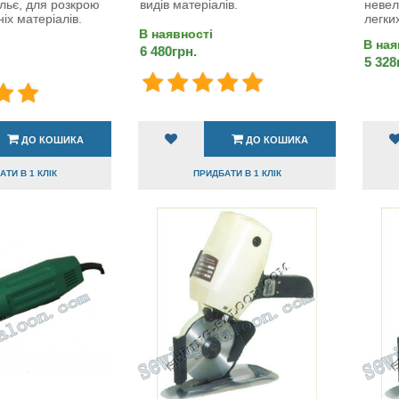
льє, для розкрою
видів матеріалів.
невел
ніх матеріалів.
легких
В наявності
В ная
6 480грн.
5 328
ДО КОШИКА
ДО КОШИКА
ТИ В 1 КЛІК
ПРИДБАТИ В 1 КЛІК