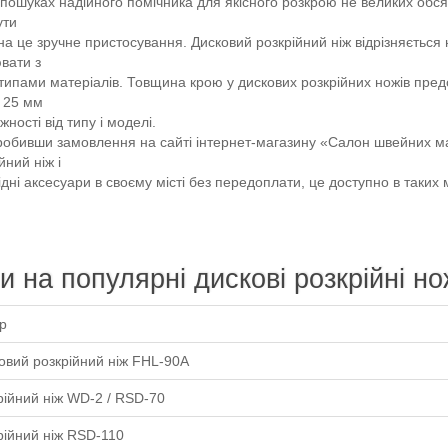
уках надійного помічника для якісного розкрою не великих обсягі
ути
на це зручне пристосування. Дисковий розкрійний ніж відрізняється 
вати з
 типами матеріалів. Товщина крою у дискових розкрійних ножів пре
 25 мм
жності від типу і моделі.
вши замовлення на сайті інтернет-магазину «Салон швейних маш
йний ніж і
дні аксесуари в своєму місті без передоплати, це доступно в таких мі
и на популярні дискові розкрійні но
р
овий розкрійний ніж FHL-90A
рійний ніж WD-2 / RSD-70
рійний ніж RSD-110