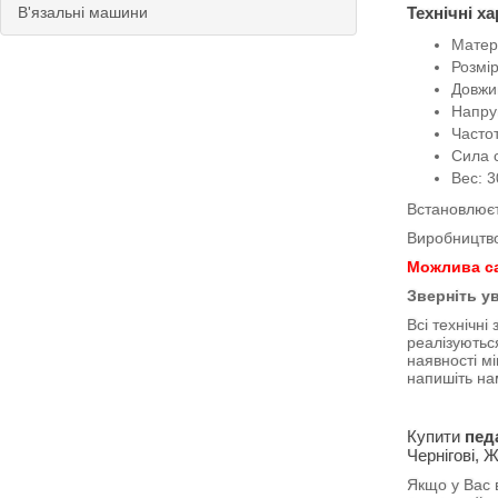
В'язальні машини
Технічні х
Матер
Розмір
Довжи
Напру
Частот
Сила с
Вес: 3
Встановлюєт
Виробництво
Можлива са
Зверніть ув
Всі технічн
реалізуютьс
наявності м
напишіть н
Купити
пед
Чернігові, 
Якщо у Вас 