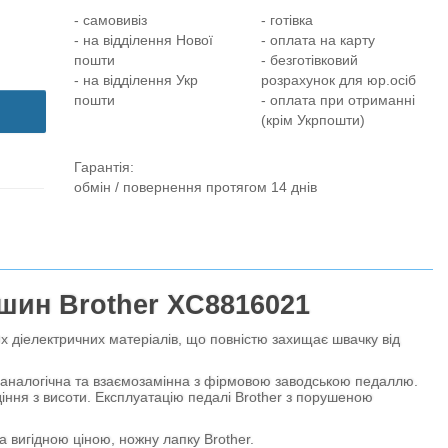
- самовивіз
- готівка
- на відділення Нової
- оплата на карту
пошти
- безготівковий
- на відділення Укр
розрахунок для юр.осіб
пошти
- оплата при отриманні
(крім Укрпошти)
Гарантія:
обмін / повернення протягом 14 днів
шин Brother XC8816021
х діелектричних матеріалів, що повністю захищає швачку від
налогічна та взаємозамінна з фірмовою заводською педаллю.
ння з висоти. Експлуатацію педалі Brother з порушеною
вигідною ціною, ножну лапку Brother.