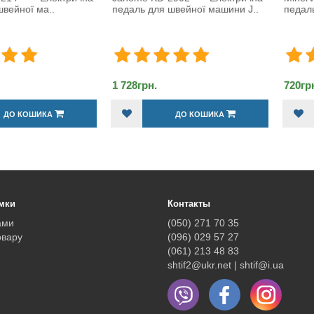
я швейної машини J..
педаль ..
Hus
720грн.
816
ДО КОШИКА
ДО КОШИКА
мки
Контакты
ами
(050) 271 70 35
овару
(096) 029 57 27
(061) 213 48 83
shtif2@ukr.net | shtif@i.ua