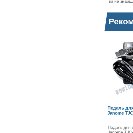
ви не знайш
Реком
Педаль для швейних машин
Педаль д
Janome TJC-214
Janome K
Педаль для швейної машини
Педаль дл
Janome TJC-214 Електрична
Janome K