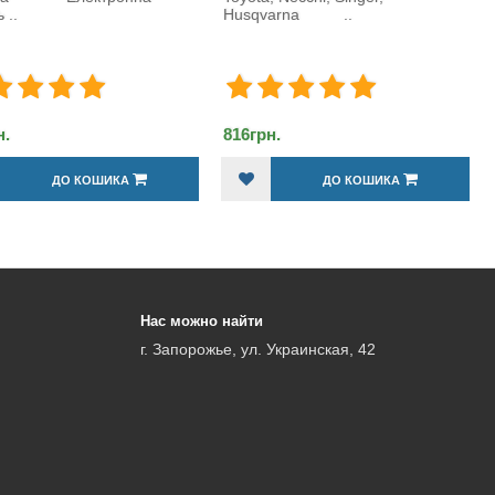
qvarna ..
Електронна педа..
грн.
1 056грн.
ДО КОШИКА
ДО КОШИКА
Нас можно найти
г. Запорожье, ул. Украинская, 42