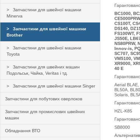
Гарантовано
Запчастини для швейної машини
BC1000, BC
Minerva
CE5000PRW,
CS100T, CS
DS140, DZ15
Запчастини для швейної машини
FS100WT, FS
Brother
JS50E, LB6
NS80PRW,
N
Запчастини для швейної машини
Innov-is, P
SC707, SC95
Toyota
VM5100, VM5
XR9000, XR
Запчастини для швейних машин
40 E
Подольськ, Чайка, Veritas і тд.
Гарантовано
Aerial BLAE,
Запчастини для швейної машини Singer
BL50A, BL80
Solaris, BLS
Запчастини для побутових оверлоков
Гарантовано
HZL-K85
Запчастини для промислових швейних
машин
Гарантовано
SB8000
Обладнання ВТО
Альтернати