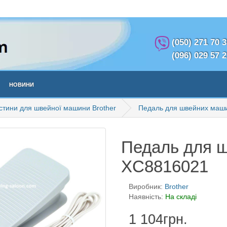
(050) 271 70 
(096) 029 57 
Новини
стини для швейної машини Brother
Педаль для швейних маши
Педаль для ш
XC8816021
Виробник:
Brother
Наявність:
На складі
1 104грн.