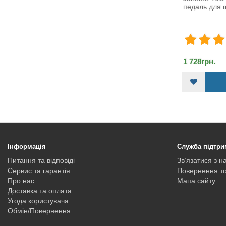
педаль для швейної ма..
педаль дл
1 728грн.
1 728грн.
ДО КОШИКА
Інформація
Служба підтри
Питання та відповіді
Зв’язатися з н
Сервис та гарантія
Повернення т
Про нас
Мапа сайту
Доставка та оплата
Угода користувача
Обмін/Повернення