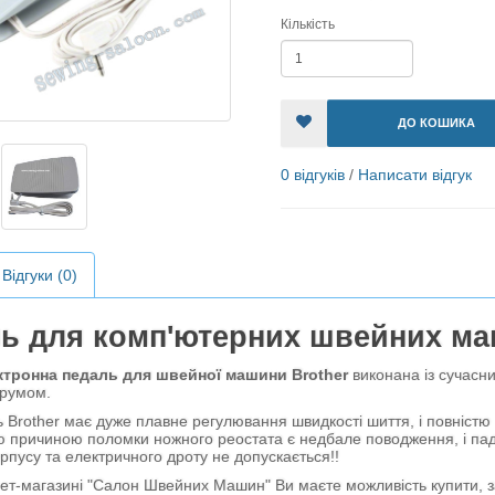
Кількість
ДО КОШИКА
0 відгуків
/
Написати відгук
Відгуки (0)
ь для комп'ютерних швейних ма
тронна педаль для швейної машини Brother
виконана із сучасни
трумом.
her має дуже плавне регулювання швидкості шиття, і повністю а
 причиною поломки ножного реостата є недбале поводження, і паді
орпусу та електричного дроту не допускається!!
магазині "Салон Швейних Машин" Ви маєте можливість купити, за 