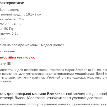
арактеристики:
іал: пластик
 ножної педалі : 16,5x9 см
на кабелю : 2 м
га: 200-240 В
а: 50 Гц
труму: 0.5a
06 г
ься на електро-механічні моделі Brother
 Тайвань.
мостійна установка.
агу !!!!!
і запчастини для швейних машин торгових марок Brother та інших, 
я виключно,
для установки кваліфікованими механіками
. Деякі 
інімальних технічних навичок. Уточнюйте у менеджера, можливість
ам запит.
аль для швацької машини Brother
та інші запчастини для швейн
Житомирі, Львові, Мелітополі, ознайомтеся з умовами доставки.
виникли питання по покупці швейної машини, прочитайте - «питання і