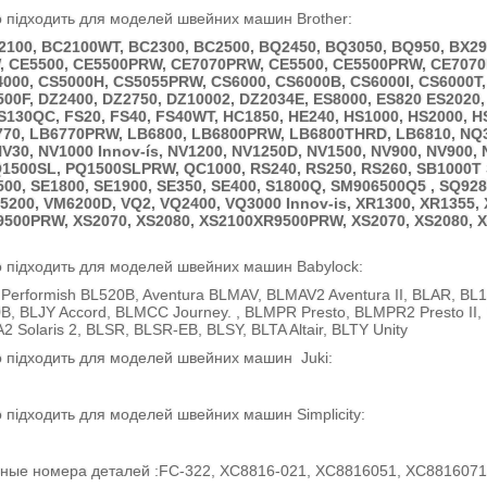
 підходить для моделей швейних машин Brother:
2100, BC2100WT, BC2300, BC2500, BQ2450, BQ3050, BQ950, BX2
 CE5500, CE5500PRW, CE7070PRW, CE5500, CE5500PRW, CE7070
4000, CS5000H, CS5055PRW, CS6000, CS6000B, CS6000I, CS6000T,
00F, DZ2400, DZ2750, DZ10002, DZ2034E, ES8000, ES820 ES2020, 
130QC, FS20, FS40, FS40WT, HC1850, HE240, HS1000, HS2000, HS2
770, LB6770PRW, LB6800, LB6800PRW, LB6800THRD, LB6810, NQ
V30,
NV1000 Innov-ís, NV1200, NV1250D, NV1500, NV900, NV900, 
Q1500SL, PQ1500SLPRW, QC1000, RS240, RS250, RS260, SB1000T Si
00, SE1800, SE1900, SE350, SE400, S1800Q, SM906500Q5 , SQ9285,
200, VM6200D, VQ2, VQ2400, VQ3000 Innov-is, XR1300, XR1355, 
9500PRW, XS2070, XS2080, XS2100XR9500PRW, XS2070, XS2080, X
 підходить для моделей швейних машин Babylock:
 Performish BL520B, Aventura BLMAV, BLMAV2 Aventura II, BLAR, BL13
B, BLJY Accord, BLMCC Journey. , BLMPR Presto, BLMPR2 Presto II
A2 Solaris 2, BLSR, BLSR-EB, BLSY, BLTA Altair, BLTY Unity
 підходить для моделей швейних машин Juki:
 підходить для моделей швейних машин Simplicity:
вные номера деталей :FC-322, XC8816-021, XC8816051, XC881607