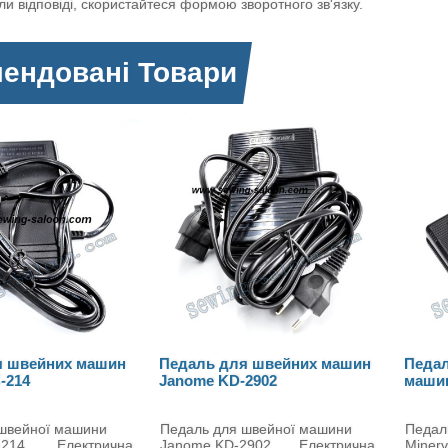
ли відповіді, скористайтеся формою зворотного зв'язку.
ендовані Товари
ля швейних машин
Педаль для швацької
Пед
D-2902
машини Minerva (2164)
маши
Hus
я швейної машини
Педаль для швацької машини
Пед
D-2902 Електрична
Minerva Електронна
Toyo