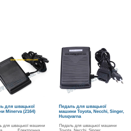
аль для швацької
Педаль для швейних машин
ни Toyota, Necchi, Singer,
та оверлоків Brother
qvarna
аль для швацької машини
Педаль до швейної
ta, Necchi, Singer,
машини Brother