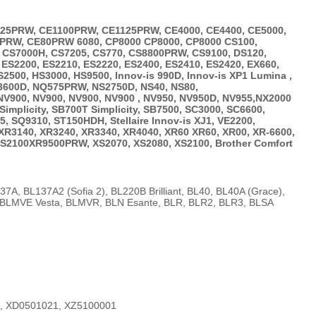
925PRW, CE1100PRW, CE1125PRW, CE4000, CE4400, CE5000,
PRW, CE80PRW 6080, CP8000 CP8000, CP8000 CS100,
 CS7000H, CS7205, CS770, CS8800PRW, CS9100, DS120,
ES2200, ES2210, ES2220, ES2400, ES2410, ES2420, EX660,
500, HS3000, HS9500, Innov-is 990D, Innov-is XP1 Lumina ,
3600D, NQ575PRW, NS2750D, NS40, NS80,
NV900, NV900, NV900, NV900 , NV950, NV950D, NV955,NX2000
mplicity, SB700T Simplicity, SB7500, SC3000, SC6600,
 SQ9310, ST150HDH, Stellaire Innov-is XJ1, VE2200,
XR3140, XR3240, XR3340, XR4040, XR60 XR60, XR00, XR-6600,
S2100XR9500PRW, XS2070, XS2080, XS2100, Brother Comfort
7A, BL137A2 (Sofia 2), BL220B Brilliant, BL40, BL40A (Grace),
, BLMVE Vesta, BLMVR, BLN Esante, BLR, BLR2, BLR3, BLSA
1, XD0501021, XZ5100001