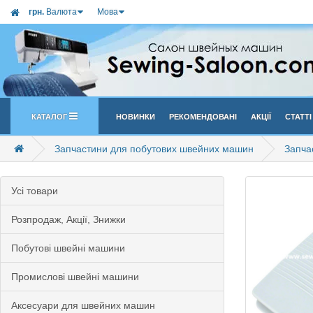
грн.
Валюта
Мова
Каталог
Новинки
Рекомендовані
Акції
Статті
Запчастини для побутових швейних машин
Запча
Усi товари
Розпродаж, Акції, Знижки
Побутові швейні машини
Промислові швейні машини
Аксесуари для швейних машин