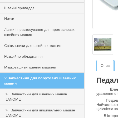
Швейні приладдя
Нитки
Лапки і пристосування для промислових
швейних машин
Світильники для швейних машин
Розкрійне обладнання
Опис
Мішкозашивні швейні машини
Запчастини для побутових швейних
Педал
машин
Елек
ураження с
Запчастини для швейних машин
JANOME
Педаль Brot
Найчастішою
цілісністю к
Запчастини для вишивальних машин
JANOME
В інтернет-