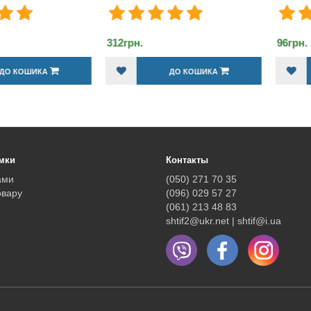
96грн.
480г
ДО КОШИКА
ДО КОШИКА
мки
Контакты
ами
(050) 271 70 35
овару
(096) 029 57 27
(061) 213 48 83
shtif2@ukr.net | shtif@i.ua