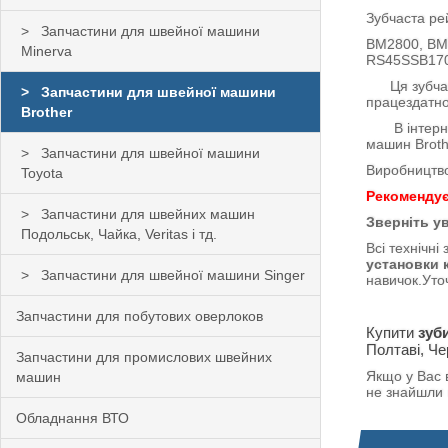
Зубчаста ре
Запчастини для швейної машини
BM2800, BM
Minerva
RS45SSB170
Ця зубчаста
Запчастини для швейної машини
працездатно
Brother
В інтернет-
машин Broth
Запчастини для швейної машини
Виробництво
Toyota
Рекомендує
Запчастини для швейних машин
Зверніть ува
Подольськ, Чайка, Veritas і тд.
Всі технічн
установки 
Запчастини для швейної машини Singer
навичок.Уто
Запчастини для побутових оверлоков
Купити
зуб
Полтаві, Че
Запчастини для промислових швейних
Якщо у Вас в
машин
не знайшли в
Обладнання ВТО