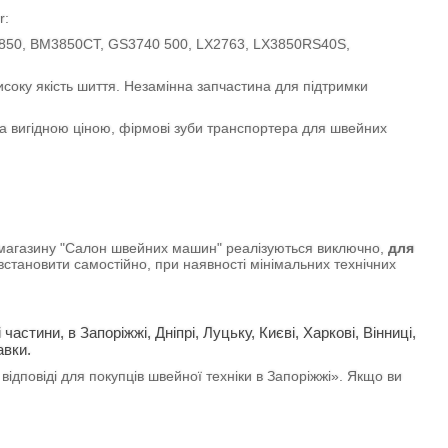
r:
0, BM3850CT, GS3740 500, LX2763, LX3850RS40S,
оку якість шиття. Незамінна запчастина для підтримки
 вигідною ціною, фірмові зуби транспортера для швейних
е магазину "Салон швейних машин" реалізуються виключно,
для
встановити самостійно, при наявності мінімальних технічних
 частини, в Запоріжжі, Дніпрі, Луцьку, Києві, Харкові, Вінниці,
авки.
відповіді для покупців швейної техніки в Запоріжжі». Якщо ви