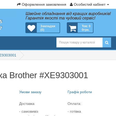
Оформлення замовлення
Особистий кабінет
Швейне обладнання від кращих виробників!
Гарантія якості та чудовий сервіс!
35
Закладки
Тов: 0
27
(0)
0грн.
XE9303001
ка Brother #XE9303001
Умови заказу
Графік роботи
Доставка
Оплата:
- самовивіз
- готівка