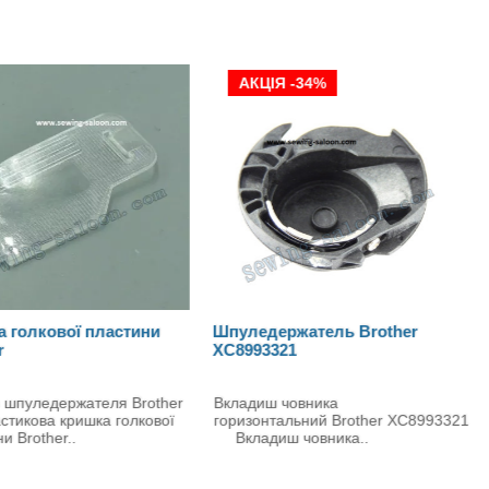
КЦІЯ -34%
едержатель Brother
Горизонтальний човник
93321
Brother XC8987021
диш човника
Човник
зонтальний Brother XC8993321
горизонтальний Brother XC898702
диш човника..
Корпус горизонта..