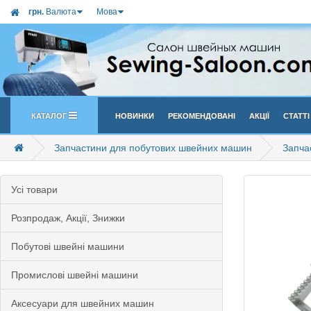
грн.
Валюта
Мова
Каталог
Новинки
Рекомендовані
Акції
Статті
Запчастини для побутових швейних машин
Запча
Усi товари
Розпродаж, Акції, Знижки
Побутові швейні машини
Промислові швейні машини
Аксесуари для швейних машин