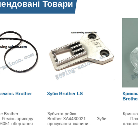
ендовані Товари
А
er LS
Кришка голкової пластини
Шпул
Brother
XC89
йка
Кришка шпуледержателя Brother
Вкла
XA4430021 Зуби
Пластикова кришка голкової
гори
тканини ..
пластини Brother..
Вкла