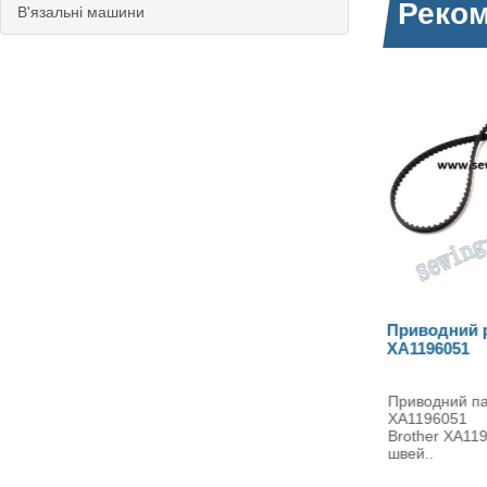
Реком
В'язальні машини
Приводний ремінь Brother
Зуби Broth
XA1196051
Приводний пас Brother
Зубчата ре
XA1196051 Ремінь приводу
Brother 
Brother XA1196051 обертання
просування 
швей..