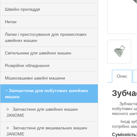
Швейні приладдя
Нитки
Лапки і пристосування для промислових
швейних машин
Світильники для швейних машин
Розкрійне обладнання
Опис
Мішкозашивні швейні машини
Запчастини для побутових швейних
Зубча
машин
Зубчаста ре
побутових ш
Запчастини для швейних машин
якісного шит
JANOME
Іноді зубча
потрібно за
Запчастини для вишивальних машин
JANOME
Сумісність