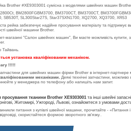
йка Brother #XE9303001 сумісна з моделями швейних машин Brothe
2800Ct, BM2800FGBM3700, BM3700CT, BM3700CT, BM3700FGBM385
, SB530T, SL300Star27S, Star37SXN1700, XQ2700, XQ3700, XR53
 рейка забезпечує надійне просування матеріалу та підтримує вис
сті швейної машини Brother.
магазині "Салон швейних машин", Ви маєте можливість купити, за
er.
 Тайвань.
ться установка кваліфікованим механіком.
гу !!!!!
і запчастини для швейних машин фірми Brother в інтернет-партнер
кваліфікованими механіками.
Деякі технічні запчастини, можливо 
чнюйте у менеджера по телефону або напишіть нам запит.
и просування тканини Brother XE9303001
та інші швейні запасні
рнігові, Житомирі, Ужгороді, Львові, ознайомтеся з умовами дост
иникли питання з купівлі швейної машини, прочитайте - «Питання і 
ідповіді, скористайтеся формою зворотного зв'язку..