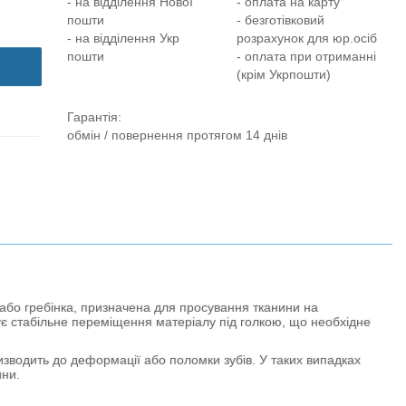
- на відділення Нової
- оплата на карту
пошти
- безготівковий
- на відділення Укр
розрахунок для юр.осіб
пошти
- оплата при отриманні
(крім Укрпошти)
Гарантія:
обмін / повернення протягом 14 днів
бо гребінка, призначена для просування тканини на
є стабільне переміщення матеріалу під голкою, що необхідне
одить до деформації або поломки зубів. У таких випадках
ини.