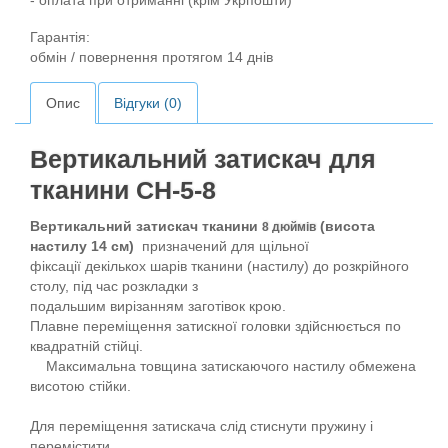
- оплата при отриманні (крім Укрпошти)
Гарантія:
обмін / повернення протягом 14 днів
Опис
Відгуки (0)
Вертикальний затискач для
тканини CH-5-8
Вертикальний затискач тканини
(висота
8 дюймів
настилу 14 см)
призначений для щільної
фіксації декількох шарів тканини (настилу) до розкрійного
столу, під час розкладки з
подальшим вирізанням заготівок крою.
Плавне переміщення затискної головки здійснюється по
квадратній стійці.
Максимальна товщина затискаючого настилу обмежена
висотою стійки.
Для переміщення затискача слід стиснути пружину і
перемістити