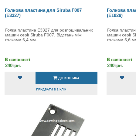
Голкова пластина для Siruba F007
Голкова плас
(E3327)
(E1826)
Голка пластина E3327 для розпошивальних
Голка пласти
машин серії Siruba F007. Відстань між
машин серії Si
голками 6,4 мм.
голками 5,6 м
В наявності
В наявності
240грн.
240грн.
ДО КОШИКА
ПРИДБАТИ В 1 КЛІК