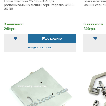
Голка пластина 257053-B64 для
Голка пласти
розпошивальних машин серії Pegasus W562-
машин серії S
05 BB
В наявності
В наявності
240грн.
240грн.
ДО КОШИКА
ПРИДБАТИ В 1 КЛІК