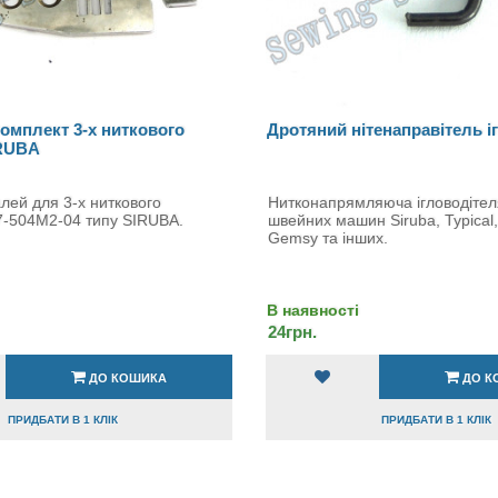
омплект 3-х ниткового
Дротяний нітенаправітель і
IRUBA
лей для 3-х ниткового
Нитконапрямляюча ігловодітел
7-504M2-04 типу SIRUBA.
швейних машин Siruba, Typical
Gemsy та інших.
В наявності
24грн.
ДО КОШИКА
ДО К
ПРИДБАТИ В 1 КЛІК
ПРИДБАТИ В 1 КЛІК