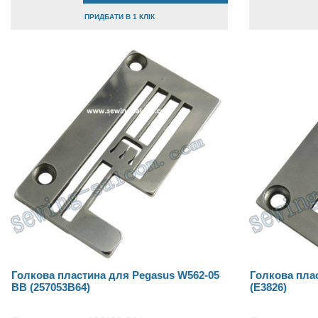
ПРИДБАТИ В 1 КЛІК
Голкова пластина для Pegasus W562-05
Голкова плас
BB (257053B64)
(E3826)