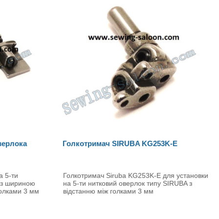
верлока
Голкотримач SIRUBA KG253K-E
а 5-ти
Голкотримач Siruba KG253K-E для установки
 з шириною
на 5-ти нитковий оверлок типу SIRUBA з
голками 3 мм
відстанню між голками 3 мм