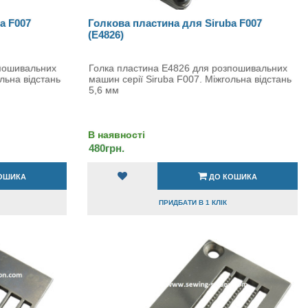
a F007
Голкова пластина для Siruba F007
(E4826)
зпошивальних
Голка пластина E4826 для розпошивальних
льна відстань
машин серії Siruba F007. Міжгольна відстань
5,6 мм
В наявності
480грн.
ОШИКА
ДО КОШИКА
ПРИДБАТИ В 1 КЛІК