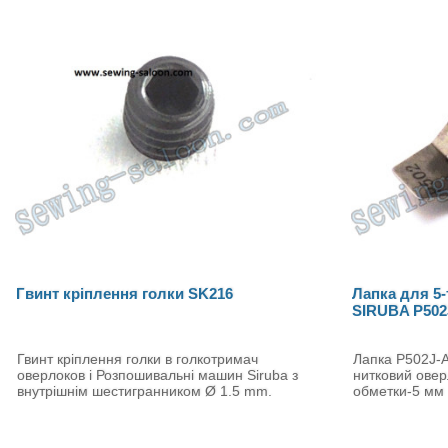
Гвинт кріплення голки SK216
Лапка для 5-
SIRUBA P502
Гвинт кріплення голки в голкотримач
Лапка P502J-A
оверлоков і Розпошивальні машин Siruba з
нитковий ове
внутрішнім шестигранником Ø 1.5 mm.
обметки-5 мм 