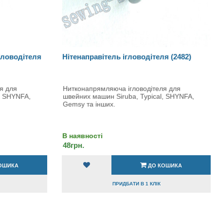
гловодітеля
Нітенаправітель ігловодітеля (2482)
я для
Нитконапрямляюча ігловодітеля для
, SHYNFA,
швейних машин Siruba, Typical, SHYNFA,
Gemsy та інших.
В наявності
48грн.
ОШИКА
ДО КОШИКА
ПРИДБАТИ В 1 КЛІК