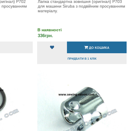
ригінал) P702
Лапка стандартна зовнішня (оригінал) P703
м просуванням
для машини Siruba з подвійним просуванням
матеріалу.
В наявності
336грн.
ДО КОШИКА
ПРИДБАТИ В 1 КЛІК