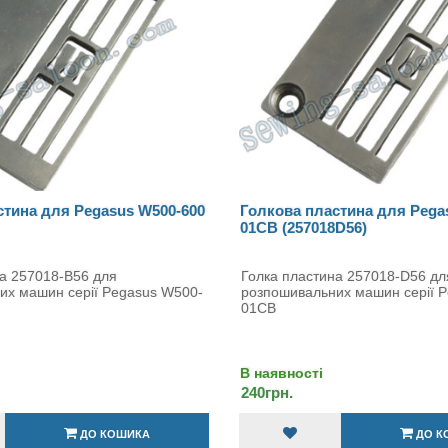
стина для Pegasus W500-600
Голкова пластина для Pega
01CB (257018D56)
на 257018-B56 для
Голка пластина 257018-D56 дл
их машин серії Pegasus W500-
розпошивальних машин серії 
01CB
В наявності
240грн.
ДО КОШИКА
ДО К