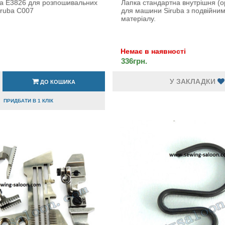
на E3826 для розпошивальних
Лапка стандартна внутрішня (о
iruba C007
для машини Siruba з подвійни
матеріалу.
Немає в наявності
336грн.
У ЗАКЛАДКИ
ДО КОШИКА
ПРИДБАТИ В 1 КЛІК