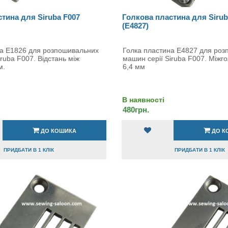
тина для Siruba F007
Голкова пластина для Sirub
(E4827)
на E1826 для розпошивальних
Голка пластина E4827 для ро
ruba F007. Відстань між
машин серії Siruba F007. Міжго
м.
6,4 мм
В наявності
480грн.
ДО КОШИКА
ДО К
ПРИДБАТИ В 1 КЛІК
ПРИДБАТИ В 1 КЛІК