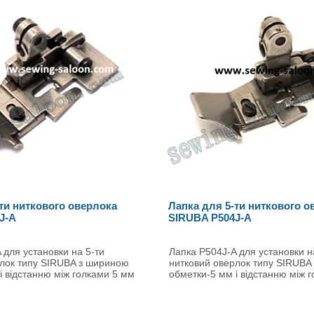
ти ниткового оверлока
Лапка для 5-ти ниткового о
J-A
SIRUBA P504J-A
 для установки на 5-ти
Лапка P504J-A для установки н
рлок типу SIRUBA з шириною
нитковий оверлок типу SIRUBA
і відстанню між голками 5 мм
обметки-5 мм і відстанню між 