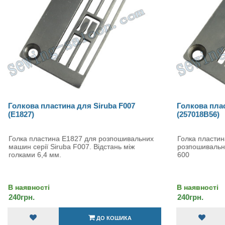
Голкова пластина для Siruba F007
Голкова пла
(E1827)
(257018B56)
Голка пластина E1827 для розпошивальних
Голка пласти
машин серії Siruba F007. Відстань між
розпошивальн
голками 6,4 мм.
600
В наявності
В наявності
240грн.
240грн.
ДО КОШИКА