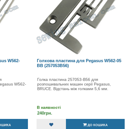
sus W562-
Голкова пластина для Pegasus W562-05
BB (257053B56)
я
Голка пластина 257053-B56 для
Pegasus W562-
розпошивальних машин серії Pegasus,
BRUCE. Відстань між голками 5,6 мм.
В наявності
240грн.
ОШИКА
ДО КОШИКА