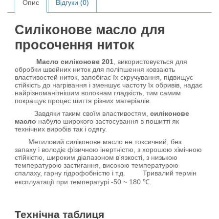
Опис
Відгуки (0)
Силіконове масло для
просочення ниток
Масло силіконове 201
, використовується для
обробки швейних ниток для поліпшення ковзають
властивостей ниток, запобігає їх скручування, підвищує
стійкість до нагрівання і зменшує частоту їх обривів, надає
найрізноманітнішим волокнам гладкість, тим самим
покращує процес шиття різних матеріалів.
Завдяки таким своїм властивостям,
силіконове
масло
набуло широкого застосування в пошитті як
технічних виробів так і одягу.
Метиловий силіконове масло не токсичний, без
запаху і володіє фізичною інертністю, з хорошою хімічною
стійкістю, широким діапазоном в'язкості, з низькою
температурою застигання, високою температурою
спалаху, гарну гідрофобністю і т.д. Тривалий термін
експлуатації при температурі -50 ~ 180 ℃.
Технічна таблиця