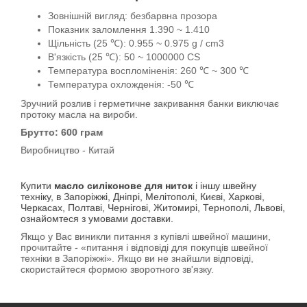
Зовнішній вигляд: безбарвна прозора
Показник заломлення 1.390 ~ 1.410
Щільність (25 ℃): 0.955 ~ 0.975 g / cm3
В'язкість (25 ℃): 50 ~ 1000000 CS
Температура воспломіненія: 260 ℃ ~ 300 ℃
Температура охложденія: -50 ℃
Зручний розлив і герметичне закривання банки виключає
протоку масла на вироби.
Брутто: 600 грам
Виробництво - Китай
Купити
масло силіконове для ниток
і іншу швейну
техніку, в Запоріжжі, Дніпрі, Мелітополі, Києві, Харкові,
Черкасах, Полтаві, Чернігові, Житомирі, Тернополі, Львові,
ознайомтеся з умовами доставки.
Якщо у Вас виникли питання з купівлі швейної машини,
прочитайте - «питання і відповіді для покупців швейної
техніки в Запоріжжі». Якщо ви не знайшли відповіді,
скористайтеся формою зворотного зв'язку.