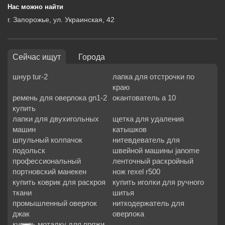
Нас можно найти
г. Запорожье, ул. Украинская, 42
Сейчас ищут
Города
шнур tur-2
лапка для отстрочки по
краю
ремень для оверлока gn1-2
окантователь а 10
купить
лапки для двухигольных
щетка для удаления
машин
катышков
шпульный колпачок
нитевдеватель для
подольск
швейной машины janome
профессиональный
ленточный раскройный
портновский манекен
нож rexel r500
купить коврик для раскроя
купить иголки для ручного
ткани
шитья
промышленный оверлок
ниткодержатель для
джак
оверлока
купить моталку для пряжи