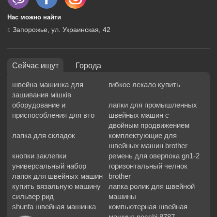
Нас можно найти
г. Запорожье, ул. Украинская, 42
Сейчас ищут
Города
швейна машинка для
гибкое лекало купить
зашивания мішків
оборудование и
лапки для промышленных
приспособления для вто
швейных машин с
двойным продвижением
лапка для складок
комплектующие для
швейных машин brother
кнопки заклепки
ремень для оверлока gn1-2
универсальный набор
горизонтальный челнок
лапок для швейных машин
brother
купить вязальную машину
лапка ролик для швейной
сильвер рид
машины
shunfa швейная машинка
компьютерная швейная
машина necchi 8787