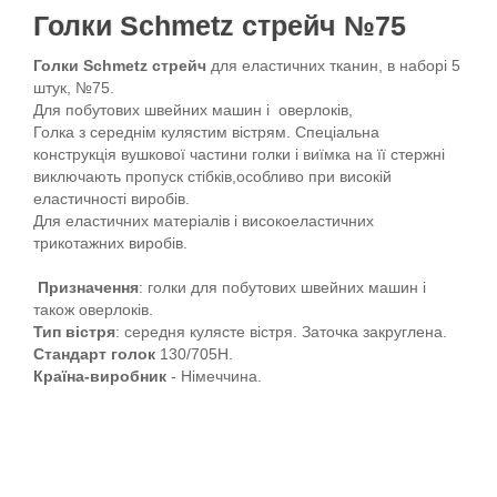
Голки Schmetz стрейч №75
Голки Schmetz стрейч
для еластичних тканин, в наборі 5
штук, №75.
Для побутових швейних машин і оверлоків,
Голка з середнім кулястим вістрям. Спеціальна
конструкція вушкової частини голки і виїмка на її стержні
виключають пропуск стібків,особливо при високій
еластичності виробів.
Для еластичних матеріалів і високоеластичних
трикотажних виробів.
Призначення
: голки для побутових швейних машин і
також оверлоків.
Тип вістря
: середня кулясте вістря. Заточка закруглена.
Стандарт голок
130/705H.
Країна-виробник
- Німеччина.