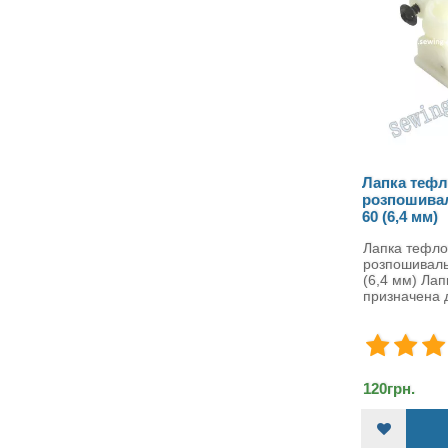
Лапка тефлонова для
розпошивальних машин PF
60 (6,4 мм)
Лапка тефлонова для
розпошивальних машин PF-60
(6,4 мм) Лапка тефлонова PF-
призначена для розпош..
120грн.
ДО КОШИКА