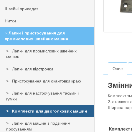
Швейні приладдя
Нитки
Лапки і пристосування для
промислових швейних машин
Лапки для промислових швейних
машин
Опис
Лапки для відстрочки
Пристосування для окантовки краю
Змінни
Лапки для настрочування тасьми і
Комплект зм
гумки
2-х голков
Ширина пара
Комплекти для двоголкових машин
Лапки для машин з подвійним
Комплект 
просуванням