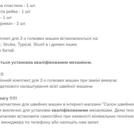
а пластина - 1 шт.
та рейка - 1 шт.
- 1 шт.
римач - 2 шт.
плект для 2-х голкових машин встановлюється на:
, Siruba, Typical, Shunf a і деяких інших
 Китай.
ться установка кваліфікованим механіком.
!!
мінний комплект для 2-х голкових машин при заміні вимагає
додаткового налаштування всієї швейної машини.
агу !!!!!
і запчастини для швейних машин в інтернет-магазині "Салон швейни
я виключно для установки
кваліфікованими
механіками. Деякі техн
можливо встановити самостійно при наявності мінімальних технічни
 менеджера по телефону або напишіть нам запит.