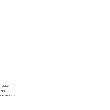
х машин "
ічні
х навичок.