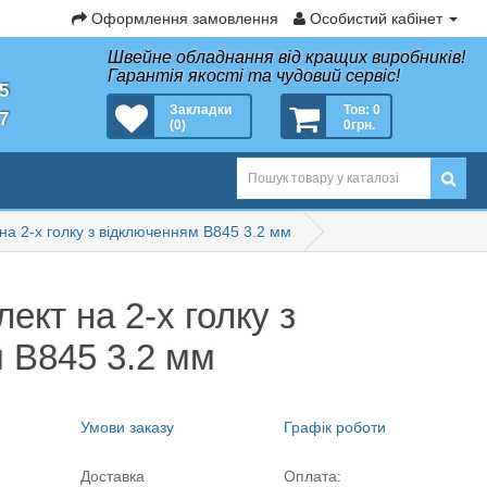
Оформлення замовлення
Особистий кабінет
Швейне обладнання від кращих виробників!
Гарантія якості та чудовий сервіс!
35
Закладки
Тов: 0
27
(0)
0грн.
на 2-х голку з відключенням B845 3.2 мм
ект на 2-х голку з
 B845 3.2 мм
Умови заказу
Графік роботи
Доставка
Оплата: