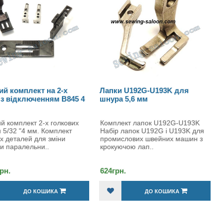
-х
Лапки U192G-U193K для
Лапка стандартн
 B845 4
шнура 5,6 мм
подвійного прос
(1944)
лкових
Комплект лапок U192G-U193K
Комплект лапок U
лект
Набір лапок U192G і U193K для
Комплект лапок дл
ни
промислових швейних машин з
машини U192-U19
крокуючою лап..
для установки н..
624грн.
432грн.
ДО КОШИКА
ДО К