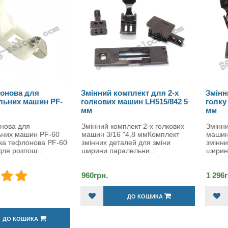
Змінний комплект для 2-х
Змінний комплект на 2
-
голкових машин LH515/842 5
голку з відключенням
мм
мм
Змінний комплект 2-х голкових
Змінний комплект 2-х го
машин 3/16 "4,8 ммКомплект
машин 5/32 "4 мм. Комп
60
змінних деталей для зміни
змінних деталей для змі
ширини паралельни..
ширини паралельни..
960грн.
1 296грн.
ДО КОШИКА
ДО КОШИКА