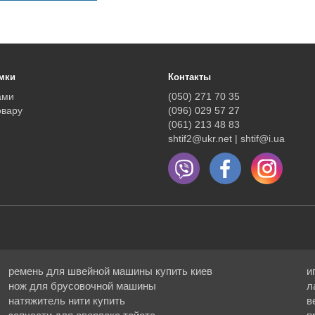
мки
Контакты
ами
(050) 271 70 35
овару
(096) 029 57 27
(061) 213 48 83
shtif2@ukr.net | shtif@i.ua
ремень для швейной машины купить киев
и
нож для брусовочной машины
л
натяжитель нити купить
в