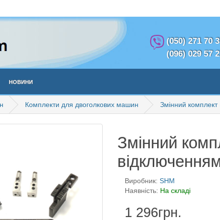
(050) 271 70 
(096) 029 57 
Новини
н
Комплекти для двоголкових машин
Змінний комплект 
Змінний компл
відключенням
Виробник:
SHM
Наявність:
На складі
1 296грн.