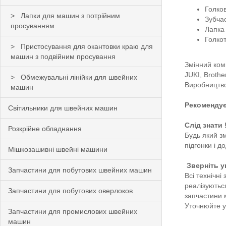
Голков
Лапки для машин з потрійним
Зубчас
просуванням
Лапка 
Голкот
Пристосування для окантовки краю для
машин з подвійним просування
Змінний ком
JUKI, Brother
Обмежувальні лінійки для швейних
Виробництво
машин
Рекомендує
Світильники для швейних машин
Слід знати !
Розкрійне обладнання
Будь який з
підгонки і 
Мішкозашивні швейні машини
Зверніть ув
Запчастини для побутових швейних машин
Всі технічн
реалізуютьс
Запчастини для побутових оверлоков
запчастини 
Уточнюйте у
Запчастини для промислових швейних
машин