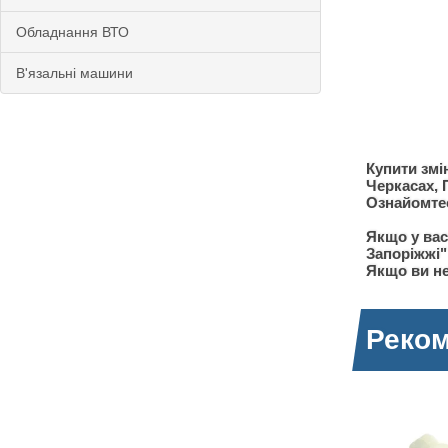
Обладнання ВТО
В'язальні машини
Купити змі
Черкасах, 
Ознайомтес
Якщо у вас
Запоріжжі"
Якщо ви не
Реком