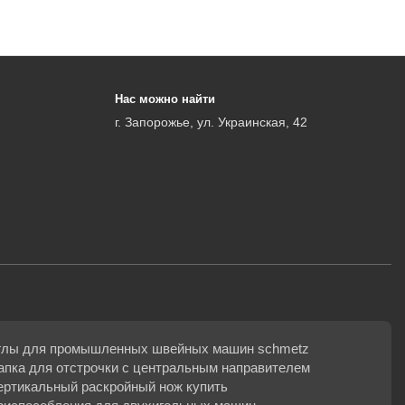
Нас можно найти
г. Запорожье, ул. Украинская, 42
глы для промышленных швейных машин schmetz
апка для отстрочки с центральным направителем
ертикальный раскройный нож купить