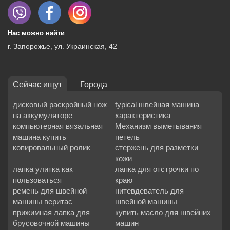
Нас можно найти
г. Запорожье, ул. Украинская, 42
Сейчас ищут
Города
дисковый раскройный нож
typical швейная машина
на аккумуляторе
характеристика
компьютерная вязальная
Механизм выметывания
машина купить
петель
копировальный ролик
стержень для разметки
кожи
лапка улитка как
лапка для отстрочки по
пользоваться
краю
ремень для швейной
нитевдеватель для
машины веритас
швейной машины
прижимная лапка для
купить масло для швейних
брусовочной машины
машин