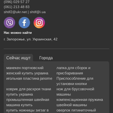
(096) 029 57 27
(061) 213 48 83
shtif2@ukr.net | shtif@i.ua
Нас можно найти
г. Запорожье, ул. Украинская, 42
Сейчас ищут
Города
манекен портновский
лапка для сборок и
женский купить украина
присбаривания
игольная пластина janome
Приспособление для
установки кнопки
коврик для раскроя ткани
нож для брусовочной
купить украина
машины
промышленная швейная
компенсационная пружина
машина купить
швейной машины
купить ножницы зигзаг в
оверлок пятиниточный