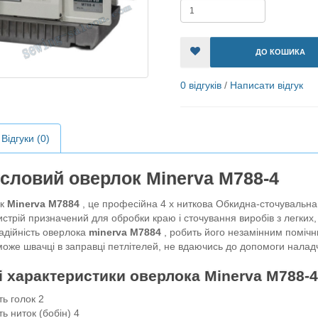
ДО КОШИКА
0 відгуків
/
Написати відгук
Відгуки (0)
словий оверлок Minerva M788-4
к
Minerva M7884
, це професійна 4 х ниткова Обкидна-сточувальна
стрій призначений для обробки краю і сточування виробів з легких,
надійність оверлока
minerva M7884
, робить його незамінним помічн
може швачці в заправці петлітелей, не вдаючись до допомоги нала
і характеристики оверлока Minerva M788-4
сть голок 2
сть ниток (бобін) 4