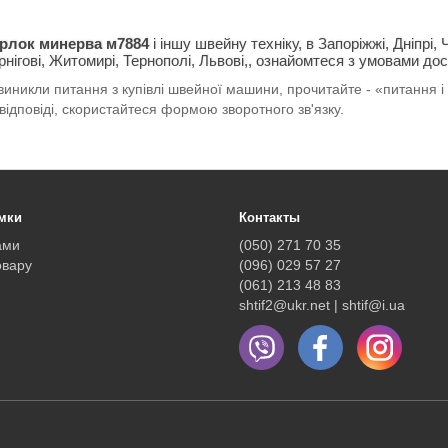
рлок минерва м7884
і іншу швейну техніку, в Запоріжжі, Дніпрі,
рнігові, Житомирі, Тернополі, Львові,, ознайомтеся з умовами дос
иникли питання з купівлі швейної машини, прочитайте - «питання і в
відповіді, скористайтеся формою зворотного зв'язку.
мки
Контакты
ами
(050) 271 70 35
овару
(096) 029 57 27
(061) 213 48 83
shtif2@ukr.net | shtif@i.ua