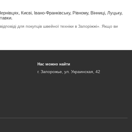
 Чернівцях, Києві, Івано-Франківську, Рівному, Вінниці, Луцьку,
тавки.
ідповіді для покупців швейної техніки в Запоріжжі». Якщо ви
Нас можно найти
г. Запорожье, ул. Украинская, 42