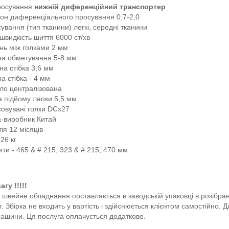
росування
нижній диференційний транспортер
зон диференціального просування 0,7-2,0
ування (тип тканини) легкі, середні тканини
швидкість шиття 6000 ст/хв
нь між голками 2 мм
а обметування 5-8 мм
а стібка 3,6 мм
 стібка - 4 мм
ло централізована
а підйому лапки 5,5 мм
совувані голки DCx27
а-виробник Китай
ія 12 місяців
 26 кг
ти - 465 & # 215; 323 & # 215; 470 мм
гу !!!!!
швейне обладнання поставляється в заводській упаковці в розібран
. Збірка не входить у вартість і здійснюється клієнтом самостійно. Д
ашини. Ця послуга оплачується додатково.