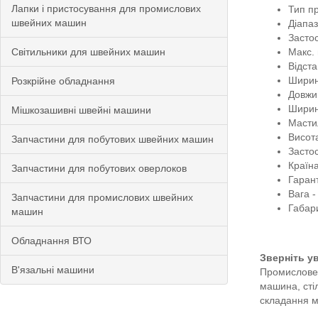
Лапки і пристосування для промислових
Тип п
швейних машин
Діапа
Застос
Світильники для швейних машин
Макс. 
Відста
Ширин
Розкрійне обладнання
Довжин
Ширина
Мішкозашивні швейні машини
Масти
Висот
Запчастини для побутових швейних машин
Засто
Країн
Запчастини для побутових оверлоков
Гарант
Вага -
Запчастини для промислових швейних
Габари
машин
Обладнання ВТО
Зверніть ува
В'язальні машини
Промислове 
машина, стіл
складання м