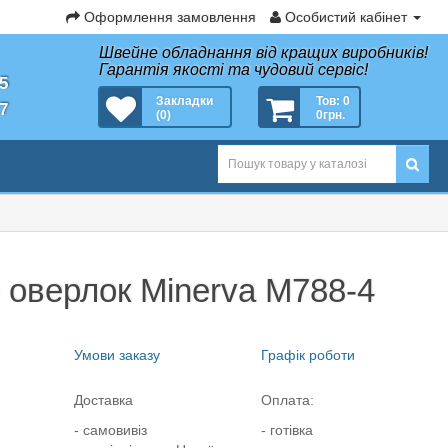
Оформлення замовлення
Особистий кабінет
Швейне обладнання від кращих виробників!
Гарантія якості та чудовий сервіс!
35
Закладки
Тов: 0
27
(0)
0грн.
оверлок Minerva M788-4
Умови заказу
Графік роботи
Доставка
Оплата:
- самовивіз
- готівка