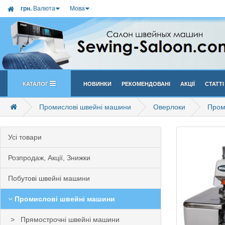
грн.
Валюта
Мова
Каталог
Новинки
Рекомендовані
Акції
Статті
Промислові швейні машини
Оверлоки
Пром
Усi товари
Розпродаж, Акції, Знижки
Побутові швейні машини
Промислові швейні машини
Прямострочні швейні машини