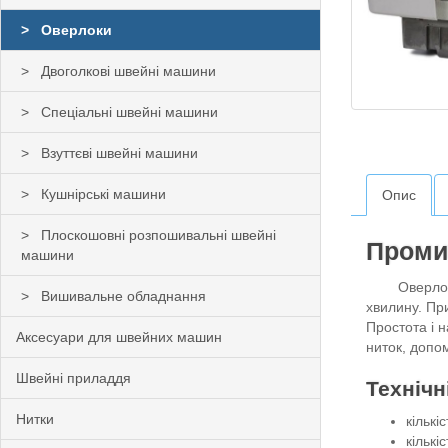
Оверлоки
Двоголкові швейні машини
Спеціальні швейні машини
Взуттєві швейні машини
Кушнірські машини
Опис
Плоскошовні розпошивальні швейні
Проми
машини
Оверло
Вишивальне обладнання
хвилину. При
Простота і 
Аксесуари для швейних машин
ниток, допо
Швейні приладдя
Технічн
Нитки
кількі
кількі