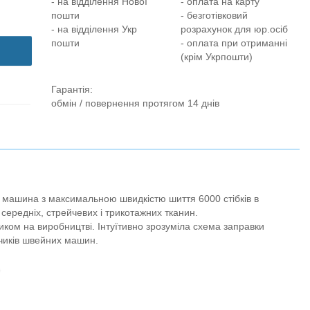
- на відділення Нової
- оплата на карту
пошти
- безготівковий
- на відділення Укр
розрахунок для юр.осіб
пошти
- оплата при отриманні
(крім Укрпошти)
Гарантія:
обмін / повернення протягом 14 днів
 машина з максимальною швидкістю шиття 6000 стібків в
 середніх, стрейчевих і трикотажних тканин.
иком на виробництві. Інтуїтивно зрозуміла схема заправки
дчиків швейних машин.