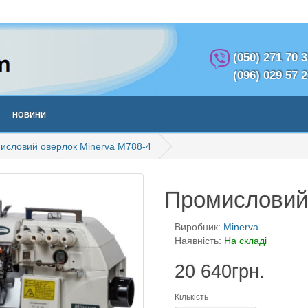
(050) 271 70 
(096) 029 57 
Новини
исловий оверлок Minerva M788-4
Промисловий 
Виробник:
Minerva
Наявність:
На складі
20 640грн.
Кількість