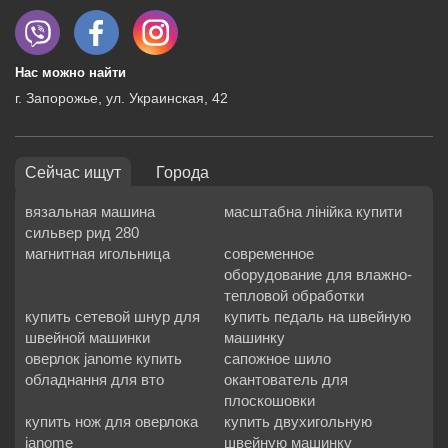
Нас можно найти
г. Запорожье, ул. Украинская, 42
Сейчас ищут
Города
вязальная машина
масштабна лінійка купити
сильвер рид 280
магнитная игольница
современное
оборудование для влажно-
тепловой обработки
купить сетевой шнур для
купить педаль на швейную
швейной машинки
машинку
оверлок janome купить
сапожное шило
обладнання для вто
окантователь для
плоскошовки
купить нож для оверлока
купить двухигольную
janome
швейную машинку