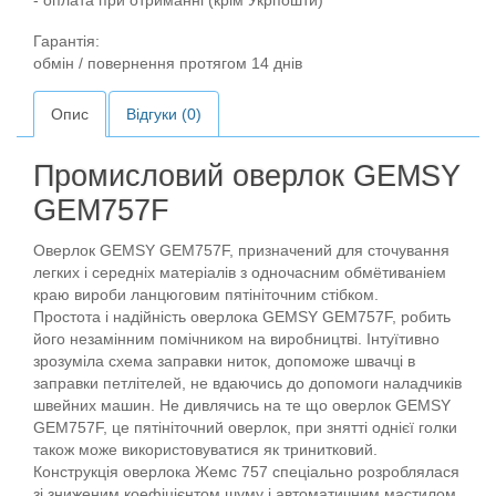
- оплата при отриманні (крім Укрпошти)
Гарантія:
обмін / повернення протягом 14 днів
Опис
Відгуки (0)
Промисловий оверлок GEMSY
GEM757F
Оверлок GEMSY GEM757F, призначений для сточування
легких і середніх матеріалів з одночасним обмётиваніем
краю вироби ланцюговим пятініточним стібком.
Простота і надійність оверлока GEMSY GEM757F, робить
його незамінним помічником на виробництві. Інтуїтивно
зрозуміла схема заправки ниток, допоможе швачці в
заправки петлітелей, не вдаючись до допомоги наладчиків
швейних машин. Не дивлячись на те що оверлок GEMSY
GEM757F, це пятініточний оверлок, при знятті однієї голки
також може використовуватися як тринитковий.
Конструкція оверлока Жемс 757 спеціально розроблялася
зі зниженим коефіцієнтом шуму і автоматичним мастилом,