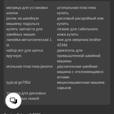
матрица для установки
штопальная пластина
кнопок
купить
ролик на швейную
дисковый раскройный нож
машинку подольск
купить
купить запчасти для
лезвие для сабельного
швейных машин
ножа купить
линейка металлическая 1
нож для оверлока brother
м
4234d
набор игл для шитья
двигатель для
вручную
промышленной швейной
машины
игольная пластина janome
двухигольная швейная
машина с отклоняющимся
иглами
typical gn795d
мешкозашивочная машина
харьков
точилка для дисковых
раскройных ножей