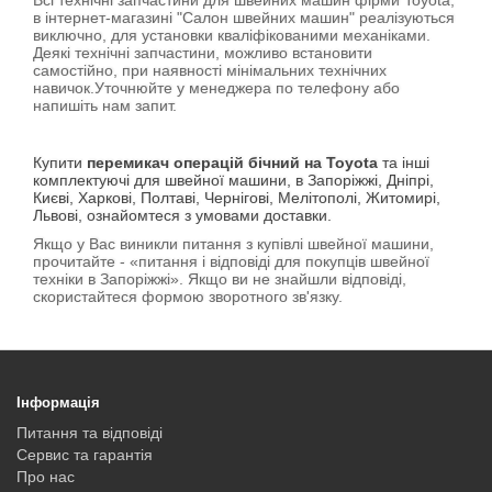
Всі технічні запчастини для швейних машин фірми Toyota,
в інтернет-магазині "Салон швейних машин" реалізуються
виключно, для установки кваліфікованими механіками.
Деякі технічні запчастини, можливо встановити
самостійно, при наявності мінімальних технічних
навичок.Уточнюйте у менеджера по телефону або
напишіть нам запит.
Купити
перемикач операцій бічний на Toyota
та інші
комплектуючі для швейної машини, в Запоріжжі, Дніпрі,
Києві, Харкові, Полтаві, Чернігові, Мелітополі, Житомирі,
Львові, ознайомтеся з умовами доставки.
Якщо у Вас виникли питання з купівлі швейної машини,
прочитайте - «питання і відповіді для покупців швейної
техніки в Запоріжжі». Якщо ви не знайшли відповіді,
скористайтеся формою зворотного зв'язку.
Інформація
Питання та відповіді
Сервис та гарантія
Про нас