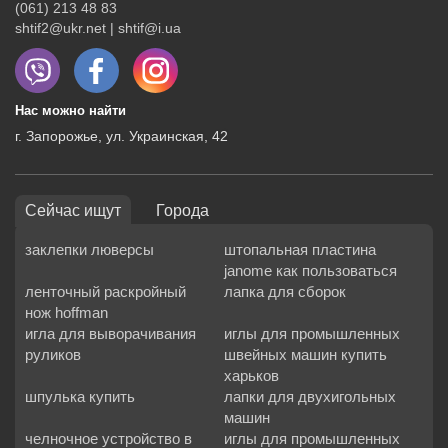
(061) 213 48 83
shtif2@ukr.net | shtif@i.ua
Нас можно найти
г. Запорожье, ул. Украинская, 42
Сейчас ищут
Города
заклепки люверсы
штопальная пластина
janome как пользоваться
ленточный раскройный
лапка для сборок
нож hoffman
игла для выворачивания
иглы для промышленных
руликов
швейных машин купить
харьков
шпулька купить
лапки для двухигольных
машин
челночное устройство в
иглы для промышленных