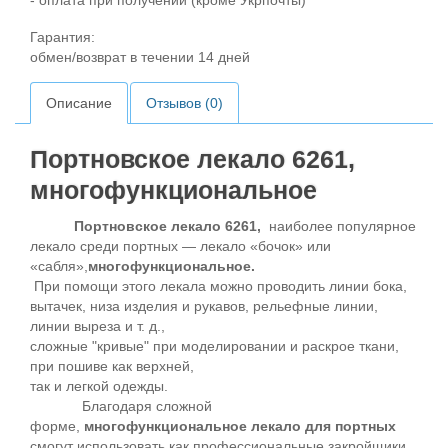
- оплата при получении (кроме Укрпочты)
Гарантия:
обмен/возврат в течении 14 дней
Описание
Отзывов (0)
Портновское лекало 6261,
многофункциональное
Портновское лекало 6261,
наиболее популярное
лекало среди портных — лекало «бочок» или
«сабля»,
многофункциональное.
При помощи этого лекала можно проводить линии бока,
вытачек, низа изделия и рукавов, рельефные линии,
линии выреза и т. д.,
сложные "кривые" при моделировании и раскрое ткани,
при пошиве как верхней,
так и легкой одежды.
Благодаря сложной
форме,
многофункциональное лекало для портных
смогут использовать как профессиональные закройщики,