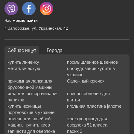
Нас можно найти
г. Запорожье, ул. Украинская, 42
Сейчас ищут
Города
купить линейку
промышленное швейное
металлическую
оборудование купить в
украине
прижимная лапка для
Сапожный крючок
брусовочной машины
игла для выворачивания
приспособление для
руликов
шитья
купить ножницы
игольная пластина janome
портновские в украине
ремень для швейной
электропривод для
машины купить киев
оверлока 51 класса
запчасти для оверлока
пасик 2