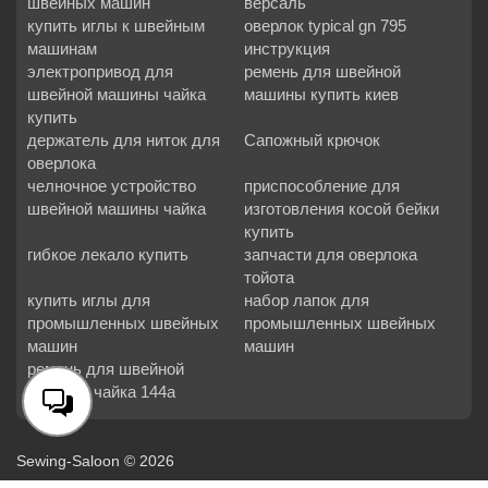
швейных машин
версаль
купить иглы к швейным
оверлок typical gn 795
машинам
инструкция
электропривод для
ремень для швейной
швейной машины чайка
машины купить киев
купить
держатель для ниток для
Сапожный крючок
оверлока
челночное устройство
приспособление для
швейной машины чайка
изготовления косой бейки
купить
гибкое лекало купить
запчасти для оверлока
тойота
купить иглы для
набор лапок для
промышленных швейных
промышленных швейных
машин
машин
ремень для швейной
машины чайка 144а
Sewing-Saloon © 2026