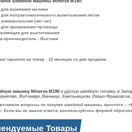
лапок швейной машины Minerva M190:
 для вшивания молнии
 для полуавтоматического выметывания петли
 универсальная (зиг-заг)
 для пришивания пуговицы
авляющая для выстегивания
а-производитель - Вьетнам
я гарантия на товар - 12 месяцев со дня продажи.
йную машину Minerva M190
и другую швейную технику, в Запор
ернигове, Житомире, Виннице, Хмельницком, Ивано-Франковске, 
 возникли вопросы по покупке швейной машины, прочтите -- 
. Если вы не нашли ответа, воспользуйтесь формой обратной
мендуемые Товары