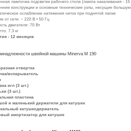
енная лампочка подсветки рабочего стола (лампа накаливания - 15 
енние конструкции и основные технические узлы, несущие большую
атическое ослабление натяжения ниток при поднятой лапке
е от сети: ~ 220 В • 50 Гц
сть двигателя: 70 Вт
тто: 7,3 кг
тия - 12 месяцев
инадлежности швейной машины Minerva M 190
бразная отвертка
чка/вспарыватель
о
ка игл (3 шт.)
ки (3 шт.)
льная пластина
ой и маленький держатели для катушек
икальный катушкодержатель
вый амортизатор для катушек