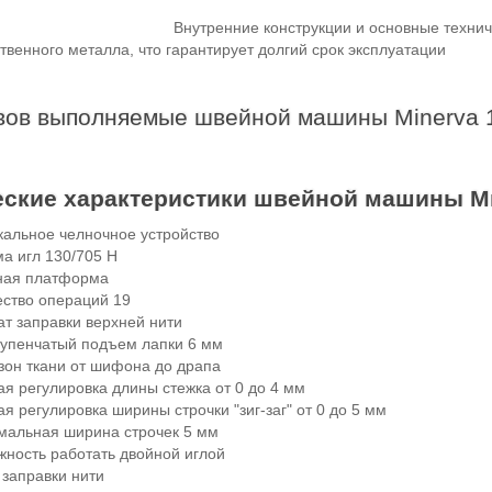
Внутренние конструкции и основные технич
твенного металла, что гарантирует долгий срок эксплуатации
ов выполняемые швейной машины Minerva 
еские характеристики швейной машины М
кальное челночное устройство
ма игл 130/705 Н
ная платформа
ество операций 19
ат заправки верхней нити
тупенчатый подъем лапки 6 мм
зон ткани от шифона до драпа
ая регулировка длины стежка от 0 до 4 мм
я регулировка ширины строчки "зиг-заг" от 0 до 5 мм
мальная ширина строчек 5 мм
жность работать двойной иглой
 заправки нити