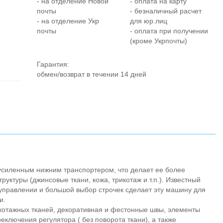
- на отделение Новой
- оплата на карту
почты
- безналичный расчет
- на отделение Укр
для юр.лиц
почты
- оплата при получении
(кроме Укрпочты)
Гарантия:
обмен/возврат в течении 14 дней
усиленным нижним транспортером, что делает ее более
уктуры (джинсовые ткани, кожа, трикотаж и т.п.). Известный
 управлении и большой выбор строчек сделает эту машину для
и.
тажных тканей, декоративная и фестонные швы, элементы
еключения регулятора ( без поворота ткани), а также