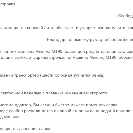
строчки.
Свобод
кая заправка верхней нити, облегчает и ускоряет заправку нити в
Благодаря съемному рукаву, облегчается об
 панели машины Minerva M190, размещен регулятор длинны стежка
 длины стежка и ширины строчки, на машине Minerva M190, обеспе
ижний транспортер (шестиполосная зубчатая рейка)
электронной педалью с плавным изменением скорости.
истеме адаптер, Вы легко и быстро можете поменять лапку.
ерс удобно располагается с правой стороны на передней панели
од машины.
улировка давления лапки.