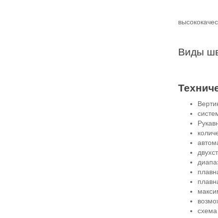
высококачес
Виды шв
Технич
Верти
систе
Рукав
колич
автом
двухс
диапа
плавн
плавна
макси
возмо
схема