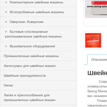
Компьютерные швейные машины
Иглопробивные швейные машины
Оверлоки, Коверлоки
Бытовые плоскошовные
распошивальные швейные машины
Вышивальное оборудование
Промышленные швейные машины
Описание
Аксессуары для швейных машин
Швейна
Швейные принадлежности
Современ
Нитки
универсальн
бренд Минер
Лапки и приспособления для
вас незамен
промышленных швейных машин
Плавная ре
оверложных 