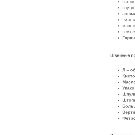
встро
внутр
автом
питани
мощно
вес не
Гаран
Швейные пр
Л – о
Кисто
Масл
Упаков
Шпуль
Штопа
Больш
Верт
Фетро