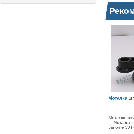
Реко
Моталка шпульки Janome 394
Мотор J
Моталка шпульки Janome 394
Мотор 
Моталка шпульки (730502104)
Электро
Janome 394 состои..
Janome в