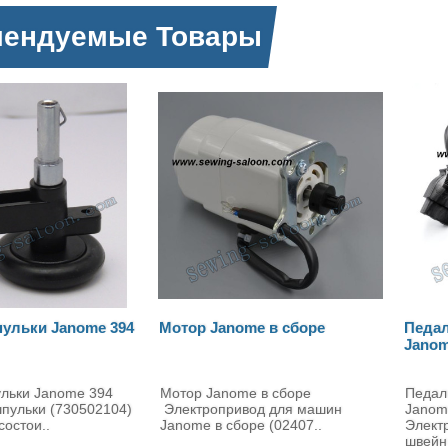
мендуемые Товары
anome в сборе
Педаль для швейных машин
М
Janome KD-2902
Ja
Janome в сборе
Педаль для швейной машины
Эл
привод для машин
Janome KD-2902
м
 сборе (02407..
Электрическая педаль для
NS
швейн..