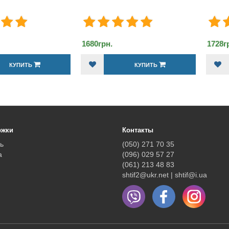
.
1728грн.
21
КУПИТЬ
КУПИТЬ
ржки
Контакты
ь
(050) 271 70 35
а
(096) 029 57 27
(061) 213 48 83
shtif2@ukr.net | shtif@i.ua