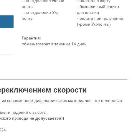
- на отделение Новой
- оплата на карту
почты
- безналичный расчет
- на отделение Укр
для юр.лиц
почты
- оплата при получении
(кроме Укрпочты)
Гарантия:
обмен/возврат в течении 14 дней
ереключением скорости
з современных диэлектрических материалов, что полностью
е, и падение с высоты.
еского провода
не допускается!!
524