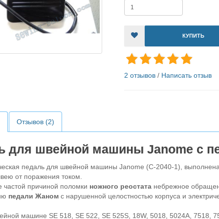
КУПИТЬ
2 отзывов
/
Написать отзыв
Отзывов (2)
ь для швейной машины Janome с п
кая педаль для швейной машины Janome (C-2040-1), выполнена и
вею от поражения током.
частой причиной поломки
ножного реостата
небрежное обращени
цию
педали Жаном
с нарушенной целостностью корпуса и электрич
ейной машине SE 518, SE 522, SE 525S, 18W, 5018, 5024A, 7518, 7