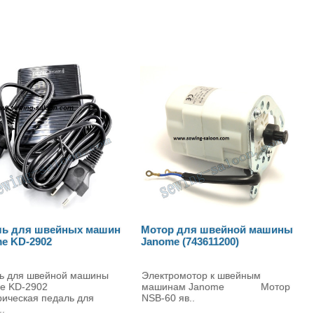
отор для швейной машины
Педаль Janome
nome (743611200)
ектромотор к швейным
Педаль для швейной машины
ашинам Janome Мотор
Janome Электронная п..
B-60 яв..