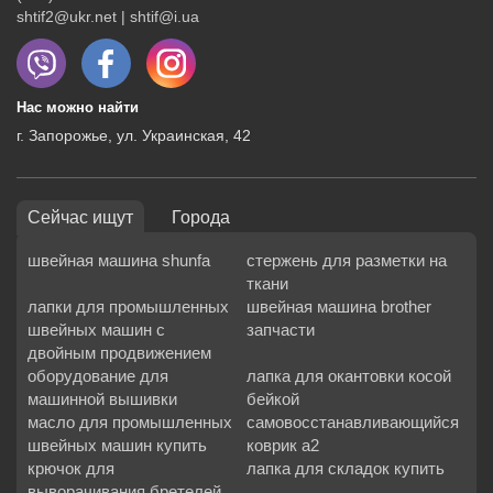
shtif2@ukr.net | shtif@i.ua
Нас можно найти
г. Запорожье, ул. Украинская, 42
Сейчас ищут
Города
швейная машина shunfa
стержень для разметки на
ткани
лапки для промышленных
швейная машина brother
швейных машин с
запчасти
двойным продвижением
оборудование для
лапка для окантовки косой
машинной вышивки
бейкой
масло для промышленных
самовосстанавливающийся
швейных машин купить
коврик а2
крючок для
лапка для складок купить
выворачивания бретелей