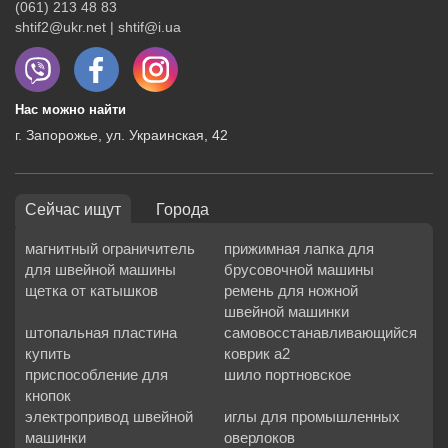
(061) 213 48 83
shtif2@ukr.net | shtif@i.ua
Нас можно найти
г. Запорожье, ул. Украинская, 42
Сейчас ищут
Города
магнитный ограничитель
прижимная лапка для
для швейной машины
брусовочной машины
щетка от катышков
ремень для ножной
швейной машинки
штопальная пластина
самовосстанавливающийся
купить
коврик а2
приспособление для
шило портновское
кнопок
электропривод швейной
иглы для промышленных
машинки
оверлоков