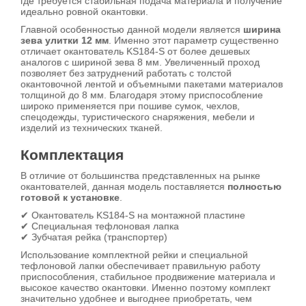
где требуется стабильная подача материала и получение
идеально ровной окантовки.
Главной особенностью данной модели является
ширина
зева улитки 12 мм
. Именно этот параметр существенно
отличает окантователь KS184-S от более дешевых
аналогов с шириной зева 8 мм. Увеличенный проход
позволяет без затруднений работать с толстой
окантовочной лентой и объемными пакетами материалов
толщиной до 8 мм. Благодаря этому приспособление
широко применяется при пошиве сумок, чехлов,
спецодежды, туристического снаряжения, мебели и
изделий из технических тканей.
Комплектация
В отличие от большинства представленных на рынке
окантователей, данная модель поставляется
полностью
готовой к установке
.
✔ Окантователь KS184-S на монтажной пластине
✔ Специальная тефлоновая лапка
✔ Зубчатая рейка (транспортер)
Использование комплектной рейки и специальной
тефлоновой лапки обеспечивает правильную работу
приспособления, стабильное продвижение материала и
высокое качество окантовки. Именно поэтому комплект
значительно удобнее и выгоднее приобретать, чем