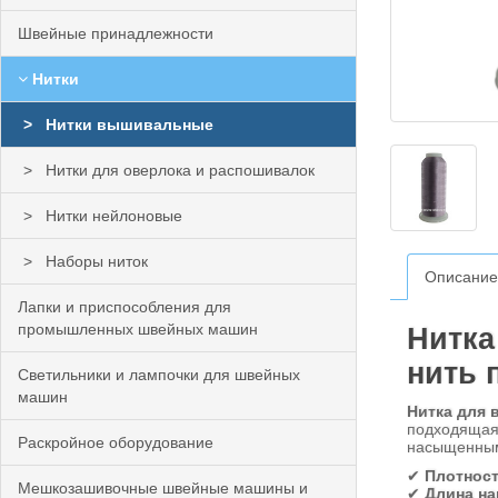
Швейные принадлежности
Нитки
Нитки вышивальные
Нитки для оверлока и распошивалок
Нитки нейлоновые
Наборы ниток
Описание
Лапки и приспособления для
промышленных швейных машин
Нитка
нить 
Светильники и лампочки для швейных
машин
Нитка для 
подходящая 
Раскройное оборудование
насыщенным 
✔
Плотност
Мешкозашивочные швейные машины и
✔
Длина на