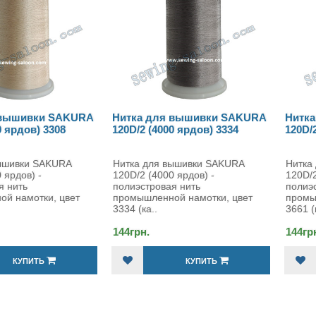
шивки SAKURA
Нитка для вышивки SAKURA
Нитка д
рдов) 3308
120D/2 (4000 ярдов) 3334
120D/2 (4
вки SAKURA
Нитка для вышивки SAKURA
Нитка дл
ов) -
120D/2 (4000 ярдов) -
120D/2 (4
ть
полиэстровая нить
полиэстро
амотки, цвет
промышленной намотки, цвет
промышле
3334 (ка..
3661 (ка..
144грн.
144грн.
КУПИТЬ
КУПИТЬ