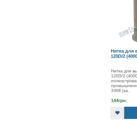
Нитка для вы
120D/2 (4000 я
Нитка для выши
120D/2 (4000 ярд
полиэстровая ни
промышленной н
3308 (ка..
144грн.