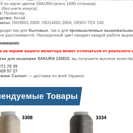
9 по карте цветов SAKURA (всего 1680 оттенков).
 (без учета конуса).
л:
Полиэстер.
дство:
Китай.
каты:
ISO9001:2000, ISO14001:2004, OEKO-TEX 100.
дходит как для
бытовых
, так и для
промышленных вышивальны
 не расслаивается. Насыщенный цвет придает каждой работе вырази
внимание:
а на экране вашего монитора может отличаться от реального 
тки для вышивки SAKURA 120D/2
, вы получаете высокое качеств
71 70 35
29 57 27
евинг Салон»
— доставка по всей Украине.
мендуемые Товары