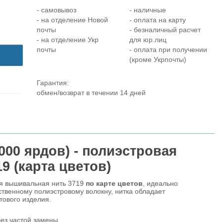
- самовывоз
- наличные
- на отделение Новой
- оплата на карту
почты
- безналичный расчет
- на отделение Укр
для юр.лиц
почты
- оплата при получении
(кроме Укрпочты)
Гарантия:
обмен/возврат в течении 14 дней
00 ярдов) - полиэстровая
9 (карта цветов)
ая вышивальная нить 3719
по карте цветов
, идеально
твенному полиэстровому волокну, нитка обладает
ового изделия.
ез частой замены.