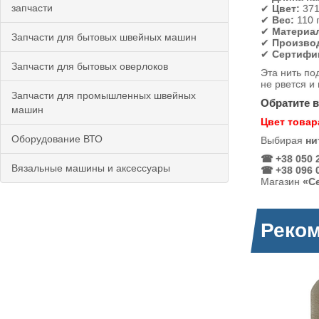
запчасти
✔
Цвет:
371
✔
Вес:
110 г
✔
Материа
Запчасти для бытовых швейных машин
✔
Произво
✔
Сертифи
Запчасти для бытовых оверлоков
Эта нить по
не рвется и
Запчасти для промышленных швейных
Обратите 
машин
Цвет товар
Оборудование ВТО
Выбирая
ни
☎ +38 050 2
Вязальные машины и аксессуары
☎ +38 096 0
Магазин
«С
Реко