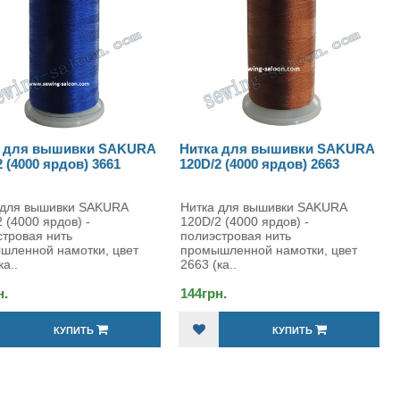
ля вышивки SAKURA
Нитка для вышивки SAKURA
Ни
000 ярдов) 3661
120D/2 (4000 ярдов) 2663
120
я вышивки SAKURA
Нитка для вышивки SAKURA
Нит
000 ярдов) -
120D/2 (4000 ярдов) -
120
вая нить
полиэстровая нить
пол
нной намотки, цвет
промышленной намотки, цвет
про
2663 (ка..
2918
144грн.
144
КУПИТЬ
КУПИТЬ