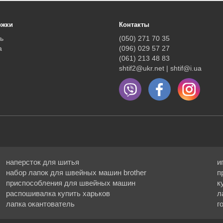
ржки
Контакты
ь
(050) 271 70 35
а
(096) 029 57 27
(061) 213 48 83
shtif2@ukr.net | shtif@i.ua
наперсток для шитья
и
набор лапок для швейных машин brother
п
приспособления для швейных машин
к
распошивалка купить харьков
л
лапка окантователь
г