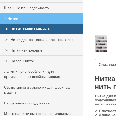
Швейные принадлежности
Нитки
Нитки вышивальные
Нитки для оверлока и распошивалок
Нитки нейлоновые
Наборы ниток
Описание
Лапки и приспособления для
промышленных швейных машин
Нитка
нить 
Светильники и лампочки для швейных
машин
Нитка для 
подходящая 
Раскройное оборудование
насыщенным 
✔
Плотност
Мешкозашивочные швейные машины и
✔
Длина на