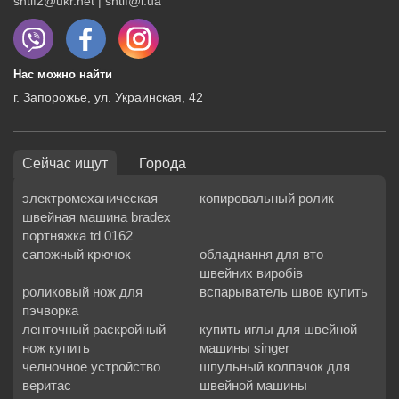
shtif2@ukr.net | shtif@i.ua
Нас можно найти
г. Запорожье, ул. Украинская, 42
Сейчас ищут
Города
электромеханическая
копировальный ролик
швейная машина bradex
портняжка td 0162
сапожный крючок
обладнання для вто
швейних виробів
роликовый нож для
вспарыватель швов купить
пэчворка
ленточный раскройный
купить иглы для швейной
нож купить
машины singer
челночное устройство
шпульный колпачок для
веритас
швейной машины