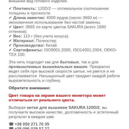
внешний вид готового изделия.
✔
Плотность:
120D/2 — оптимальное соотношение
толщины и прочности.
✔
Длина намотки:
4000 ярдов (около 3660 м) —
экономичное использование без частой замены.
✔
Цвет:
3665 по карте цветов SAKURA (всего 1680
оттенков).
✔
Вес:
110 г (без учета конуса).
✔
Материал:
Полиэстер.
✔
Производство:
Китай.
✔
Сертификаты:
ISO9001:2000, ISO14001:2004, OEKO-
TEX 100.
Эта нить подходит как для
бытовых
, так и для
промышленных вышивальных машин
. Прекрасно
ведет себя при высокой скорости шитья, не рвется и не
расслаивается. Насыщенный цвет придает каждой работе
выразительность и глубину.
Обратите внимание:
Цвет товара на экране вашего монитора может
отличаться от реального цвета.
Выбирая
нитки для вышивки SAKURA 120D/2
, вы
получаете высокое качество, долговечность и эстетичный
результат в каждом шве.
☎ +38 050 271 70 35
☎ +38 096 029 57 27