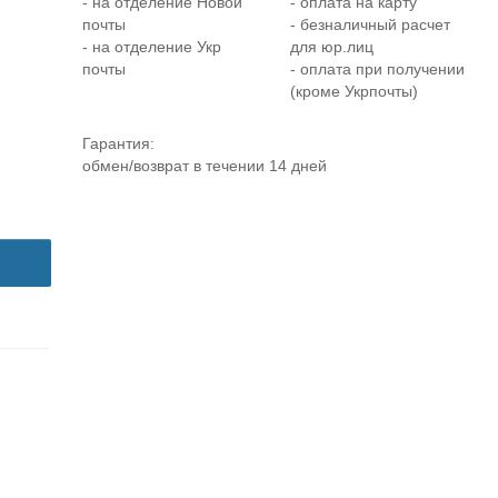
- на отделение Новой
- оплата на карту
почты
- безналичный расчет
- на отделение Укр
для юр.лиц
почты
- оплата при получении
(кроме Укрпочты)
Гарантия:
обмен/возврат в течении 14 дней