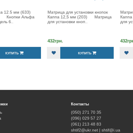
Матрица для установки кнопок
Матрица для установки кнопок
Каппа 12,5 мм (203) Матрица
Каппа 15мм (201) Матрица
для установки кноп..
для установки кнопо..
432грн.
432грн.
КУПИТЬ
КУПИТЬ
ржки
Контакты
ь
(050) 271 70 35
а
(096) 029 57 27
(061) 213 48 83
shtif2@ukr.net | shtif@i.ua