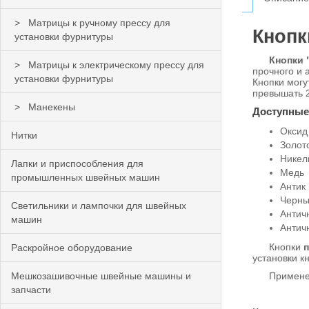
Матрицы к ручному прессу для
Кнопк
установки фурнитуры
Кнопки 
Матрицы к электрическому прессу для
прочного и 
установки фурнитуры
Кнопки могу
превышать 2
Манекены
Доступные
Оксид
Нитки
Золот
Никел
Лапки и приспособления для
Медь
промышленных швейных машин
Антик
Черн
Светильники и лампочки для швейных
Антич
машин
Антич
Кнопки
п
Раскройное оборудование
установки к
Мешкозашивочные швейные машины и
Применение:
запчасти