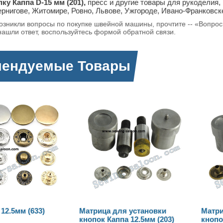
ку Каппа D-15 мм (201),
пресс и другие товары для рукоделия, 
ернигове, Житомире, Ровно, Львове, Ужгороде, Ивано-Франковск
возникли вопросы по покупке швейной машины, прочтите -- «Вопро
нашли ответ, воспользуйтесь формой обратной связи.
мендуемые Товары
Матрица для установки
Матрица для установки
кнопок Каппа 12.5мм (203)
кнопок Каппа 15мм (201)