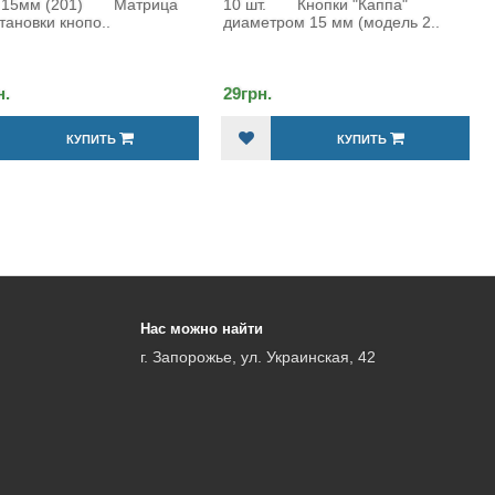
10 шт. Кнопки "Каппа"
201 (15 мм), 100 шт. с
диаметром 15 мм (модель 2..
приспособлениями Комплек
кнопок "Каппа" мо..
29грн.
КУПИТЬ
360грн.
КУПИТЬ
Нас можно найти
г. Запорожье, ул. Украинская, 42