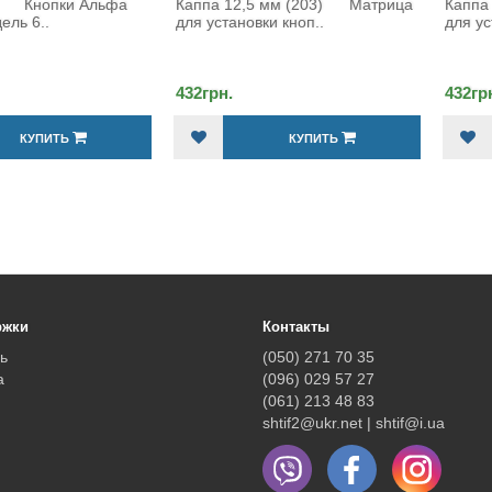
па 12,5 мм (203) Матрица
Каппа 15мм (201) Матрица
установки кноп..
для установки кнопо..
рн.
432грн.
КУПИТЬ
КУПИТЬ
ржки
Контакты
ь
(050) 271 70 35
а
(096) 029 57 27
(061) 213 48 83
shtif2@ukr.net | shtif@i.ua