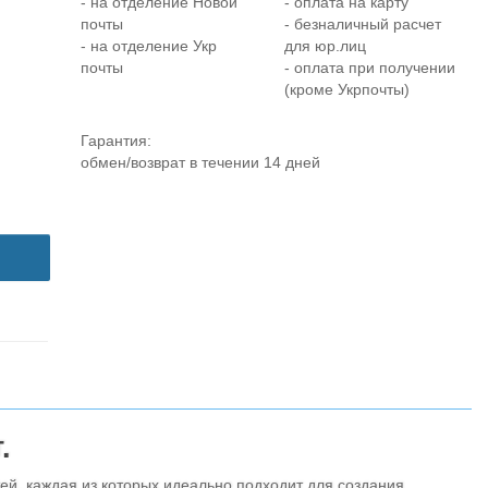
- на отделение Новой
- оплата на карту
почты
- безналичный расчет
- на отделение Укр
для юр.лиц
почты
- оплата при получении
(кроме Укрпочты)
Гарантия:
обмен/возврат в течении 14 дней
.
тей, каждая из которых идеально подходит для создания