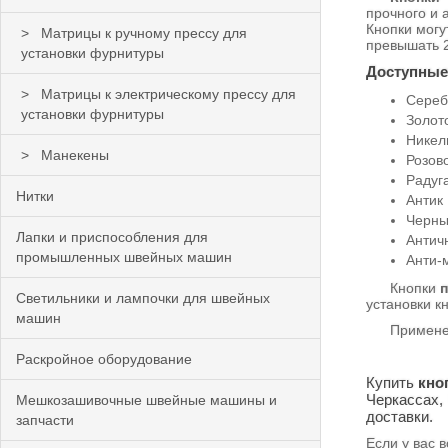
прочного и 
Кнопки могу
Матрицы к ручному прессу для
превышать 2
установки фурнитуры
Доступные
Матрицы к электрическому прессу для
Сереб
установки фурнитуры
Золот
Никел
Манекены
Розов
Радуг
Нитки
Антик
Черн
Лапки и приспособления для
Антич
промышленных швейных машин
Анти-
Кнопки
п
Светильники и лампочки для швейных
установки к
машин
Применение:
Раскройное оборудование
Купить
кноп
Черкассах,
Мешкозашивочные швейные машины и
доставки.
запчасти
Если у вас 