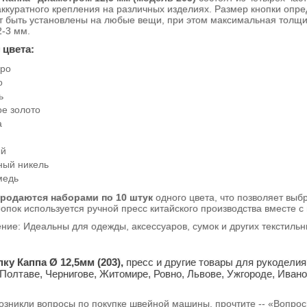
аккуратного крепления на различных изделиях. Размер кнопки опр
т быть установлены на любые вещи, при этом максимальная толщи
-3 мм.
 цвета:
ро
о
ь
ое золото
а
ый
ный никель
медь
родаются наборами по 10 штук
одного цвета, что позволяет выб
нопок используется ручной пресс китайского производства вместе с
 Идеальны для одежды, аксессуаров, сумок и других текстильных
ку Каппа Ø 12,5мм (203),
пресс и другие товары для рукоделия
 Полтаве, Чернигове, Житомире, Ровно, Львове, Ужгороде, Иван
возникли вопросы по покупке швейной машины, прочтите -- «Вопро