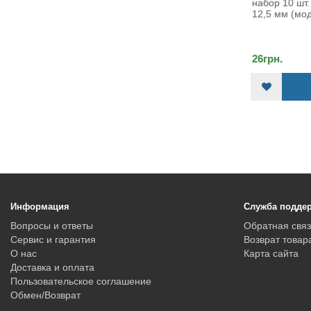
набор 10 шт. Кнопки Альфа
Кап
12,5 мм (модель 6..
для 
26грн.
432г
КУПИТЬ
Информация
Служба подде
Вопросы и ответы
Обратная связ
Сервис и гарантия
Возврат товар
О нас
Карта сайта
Доставка и оплата
Пользовательское соглашение
Обмен/Возврат