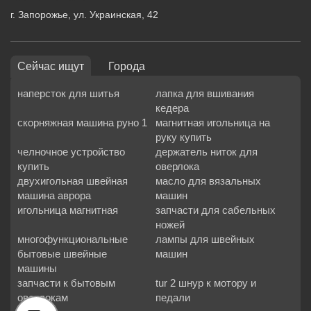
г. Запорожье, ул. Украинская, 42
Сейчас ищут
Города
наперсток для шитья
лапка для вшивания
кедера
скорняжная машина руно 1
магнитная игольница на
руку купить
челночное устройство
держатель ниток для
купить
оверлока
двухигольная швейная
масло для вязальных
машина аврора
машин
игольница магнитная
запчасти для сабельных
ножей
многофункциональные
лампы для швейных
бытовые швейные
машин
машины
запчасти к бытовым
tur 2 шнур к мотору и
оверлокам
педали