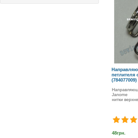
Направляю
петлителя 
(784077009)
Направляюща
Janome Н
нитки верхнег
48грн.