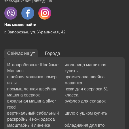
shtif2@ukr.net | shtif@i.ua
Нас можно найти
г. Запорожье, ул. Украинская, 42
Сейчас ищут
Города
Иглопробивные Швейные
игольница магнитная
Машины
купить
швейная машинка номер
промислова швейна
иглы
машинка
промышленная швейная
ножи для оверлока 51
машина оверлок
класса
вязальная машина silver
руфлер для складок
reed
вертикальный сабельный
шило с ушком купить
раскройный нож одесса
масштабный линейка
обладнання для вто