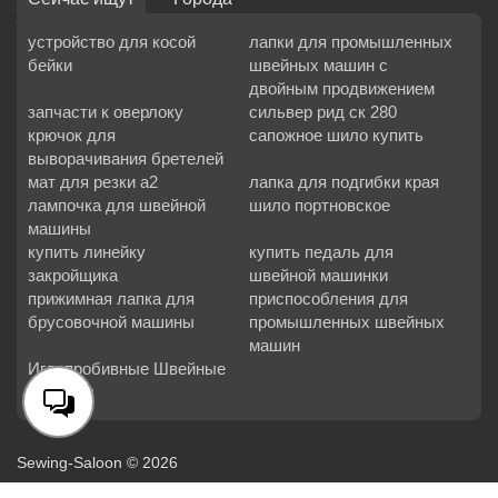
устройство для косой
лапки для промышленных
бейки
швейных машин с
двойным продвижением
запчасти к оверлоку
сильвер рид ск 280
крючок для
сапожное шило купить
выворачивания бретелей
мат для резки а2
лапка для подгибки края
лампочка для швейной
шило портновское
машины
купить линейку
купить педаль для
закройщика
швейной машинки
прижимная лапка для
приспособления для
брусовочной машины
промышленных швейных
машин
Иглопробивные Швейные
Машины
Sewing-Saloon © 2026