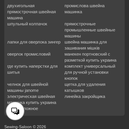
двухигольная
промислова швейна
прямострочная швейная
машинка
машина
шпульный колпачок
прямострочные
промышленные швейные
машины
лапки для оверлока зингер
швейна машинка для
зашивания мішків
оверлок промисловий
манекен портновский с
разметкой купить украина
где купить наперстки для
комплект универсальный
шитья
для ручной установки
кнопок
челнок для швейной
щетка для удаления
машины janome
катышков
электрическая швейная
линейка закройщика
машинка купить украина
шило сапожное
Sewing-Saloon © 2026