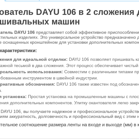
ователь DAYU 106 в 2 сложени
ошивальных машин
атель DAYU 106
представляет собой эффективное приспособление
стильных изделиях. Это универсальное устройство предназначено
е оснащенных кронштейном для установки дополнительных компон
характеристики:
жения для идеальной отделки:
DAYU 106 позволяет пришивать ка
тажной тесьмой в два сложения. Этот процесс обеспечивает чистый
рсальность использования:
Совместим с различными типами п
ебованным инструментом в швейной индустрии.
рнативные обозначения:
DAYU 106 также известен под обознач
.
я установка:
Простая установка на промышленные машины с пло
ения дополнительных компонентов. Улитку окантователя легко зак
DAYU 106, вы получаете надежное и профессиональное устройство
иям аккуратность, долговечность и профессиональный вид с этим
льное соотношение размера ленты на входе и выходе (мм) в к