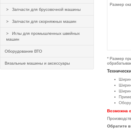
Размер ок
Запчасти для брусовочной машины
1/2" 
3/4" 
Запчасти для скорняжных машин
5/8" 
Иглы для промышленных швейных
7/8" 
машин
1" -
Оборудование ВТО
* Размер пр
Вязальные машины и аксессуары
обрабатыва
Технически
Ширин
Ширин
Ширин
Примен
Обору
Возможна с
Производств
Обратите в