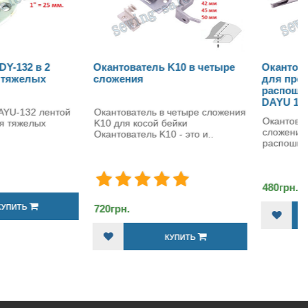
ователь K10 в четыре
Окантователь в 3 сложения
ения
для промышленных
распошивальных машин
DAYU 101
ователь в четыре сложения
Окантователь DAYU 101 в 3
ля косой бейки
сложения для промышленных
ватель K10 - это и..
распошивальных машин &n..
480грн.
н.
КУПИТЬ
КУПИТЬ