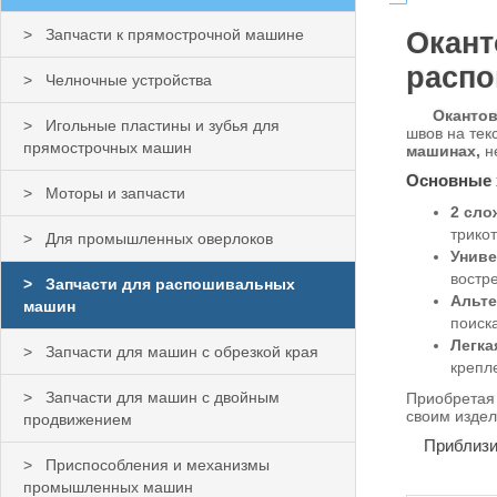
Запчасти к прямострочной машине
Окант
расп
Челночные устройства
Окантов
Игольные пластины и зубья для
швов на тек
прямострочных машин
машинах,
н
Основные 
Моторы и запчасти
2 сло
трико
Для промышленных оверлоков
Униве
востр
Запчасти для распошивальных
Альте
машин
поиска
Легка
Запчасти для машин с обрезкой края
крепл
Запчасти для машин с двойным
Приобретая 
своим издел
продвижением
Приблизите
Приспособления и механизмы
промышленных машин