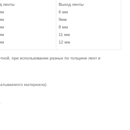
од ленты
Выход ленты
мм
6 мм
мм
9мм
мм
8 мм
мм
11 мм
мм
12 мм
етной, при использовании разных по толщине лент и
батываемого материала).
.