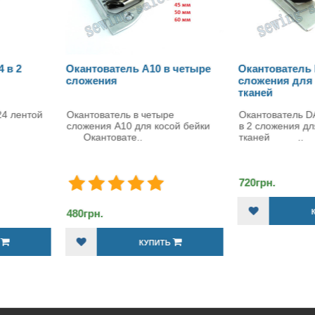
ль A10 в четыре
Окантователь DY-132 в 2
Окант
сложения для тяжелых
слож
тканей
ь в четыре
Окантователь DAYU-132 лентой
Окант
0 для косой бейки
в 2 сложения для тяжелых
K10 д
е..
тканей ..
Оканто
720грн.
КУПИТЬ
720гр
КУПИТЬ