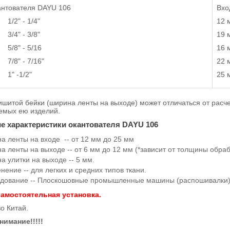
антователя DAYU 106
Вх
- 1/4"
12 
- 3/8"
19 
- 5/16
16 
- 7/16"
22 
1/2"
25 
ишитой бейки (ширина ленты на выходе) может отличаться от расч
емых ею изделий.
е характеристики окантователя DAYU 106
а ленты на входе -- от 12 мм до 25 мм
а ленты на выходе -- от 6 мм до 12 мм (*зависит от толщины обра
а улитки на выходе -- 5 мм.
ение -- для легких и средних типов ткани.
дование -- Плоскошовные промышленные машины (распошивалки)
амостоятельная установка.
о Китай.
нимание!!!!!