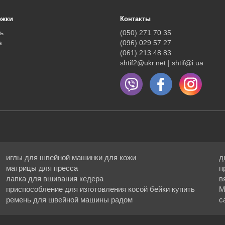
ржки
Контакты
ь
(050) 271 70 35
а
(096) 029 57 27
(061) 213 48 83
shtif2@ukr.net | shtif@i.ua
иглы для швейной машинки для кожи
д
матрицы для пресса
п
лапка для вшивания кедера
в
приспособление для изготовления косой бейки купить
М
ремень для швейной машины радом
с