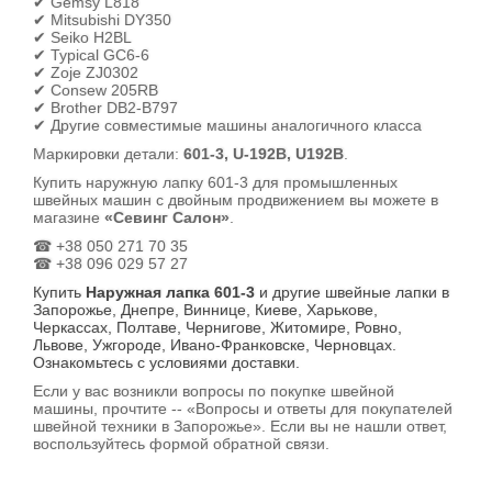
✔ Gemsy L818
✔ Mitsubishi DY350
✔ Seiko H2BL
✔ Typical GC6-6
✔ Zoje ZJ0302
✔ Consew 205RB
✔ Brother DB2-B797
✔ Другие совместимые машины аналогичного класса
Маркировки детали:
601-3, U-192B, U192B
.
Купить наружную лапку 601-3 для промышленных
швейных машин с двойным продвижением вы можете в
магазине
«Севинг Салон»
.
☎ +38 050 271 70 35
☎ +38 096 029 57 27
Купить
Наружная лапка 601-3
и другие швейные лапки в
Запорожье, Днепре, Виннице, Киеве, Харькове,
Черкассах, Полтаве, Чернигове, Житомире, Ровно,
Львове, Ужгороде, Ивано-Франковске, Черновцах.
Ознакомьтесь с условиями доставки.
Если у вас возникли вопросы по покупке швейной
машины, прочтите -- «Вопросы и ответы для покупателей
швейной техники в Запорожье». Если вы не нашли ответ,
воспользуйтесь формой обратной связи.