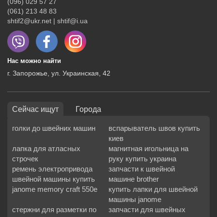
(096) 029 57 27
(061) 213 48 83
shtif2@ukr.net | shtif@i.ua
Нас можно найти
г. Запорожье, ул. Украинская, 42
Сейчас ищут
Города
голки до швейних машин
вспарыватель швов купить
киев
лапка для атласных
магнитная игольница на
строчек
руку купить украина
ремень электропривода
запчасти к швейной
швейной машины купить
машине brother
janome memory craft 550e
купить лапки для швейной
машины janome
стержни для разметки по
запчасти для швейных