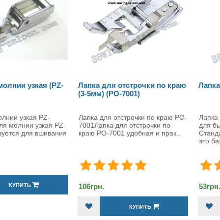
молнии узкая (PZ-
Лапка для отстрочки по краю
Лапка
(3-5мм) (PO-7001)
олнии узкая PZ-
Лапка для отстрочки по краю PO-
Лапка
ля молнии узкая PZ-
7001Лапка для отстрочки по
для б
зуется для вшивания
краю PO-7001 удобная и прак..
Станд
это ба
КУПИТЬ
106грн.
53грн
КУПИТЬ