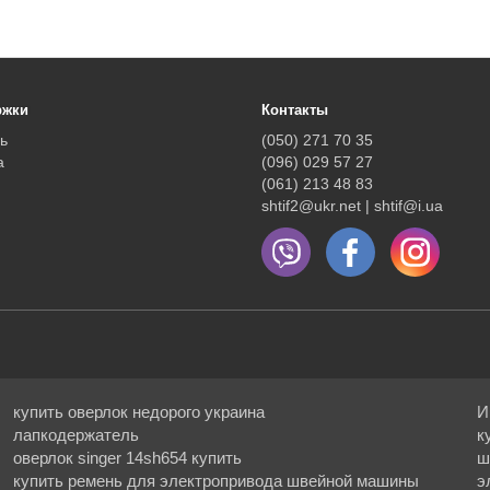
ржки
Контакты
ь
(050) 271 70 35
а
(096) 029 57 27
(061) 213 48 83
shtif2@ukr.net | shtif@i.ua
купить оверлок недорого украина
И
лапкодержатель
к
оверлок singer 14sh654 купить
ш
купить ремень для электропривода швейной машины
э