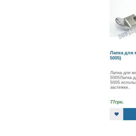
Иглы Schmetz
Лапка для 
универсальные ассорти 10шт.
5005)
№70-110
Иглы Schmetz универсальные
Лапка для м
набор 10 шт. №70-110
5005Лапка д
Набор иг..
5005 исполь
застежки..
221грн.
77грн.
КУПИТЬ