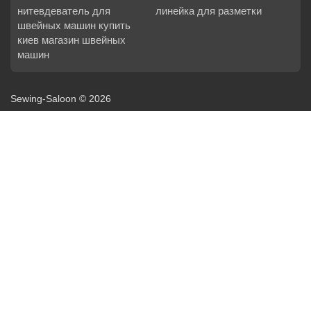
нитевдеватель для
линейка для разметки
швейных машин купить
киев магазин швейных
машин
Sewing-Saloon © 2026