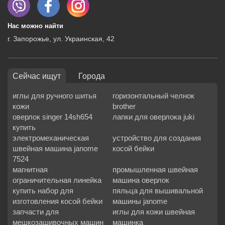
Нас можно найти
г. Запорожье, ул. Украинская, 42
Сейчас ищут
Города
иглы для ручного шитья
горизонтальный челнок
кожи
brother
оверлок singer 14sh654
лапки для оверлока juki
купить
электромеханическая
устройство для создания
швейная машина janome
косой бейки
7524
магнитная
промышленная швейная
ограничительная линейка
машина оверлок
купить набор для
пяльца для вышивальной
изготовления косой бейки
машины janome
запчасти для
иглы для кожи швейная
мешкозашивочных машин
машинка